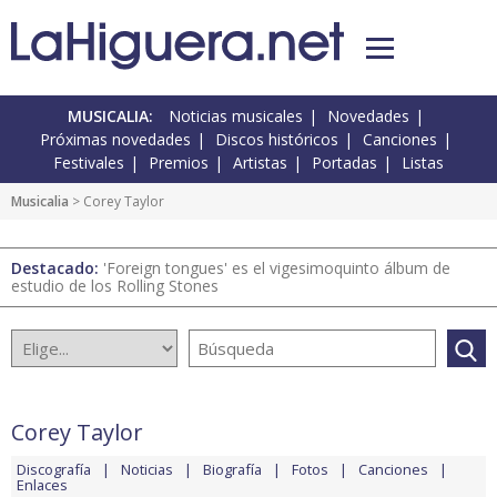
MUSICALIA:
Noticias musicales
Novedades
Próximas novedades
Discos históricos
Canciones
Festivales
Premios
Artistas
Portadas
Listas
Musicalia
> Corey Taylor
Destacado:
'Foreign tongues' es el vigesimoquinto álbum de
estudio de los Rolling Stones
Corey Taylor
Discografía
Noticias
Biografía
Fotos
Canciones
Enlaces