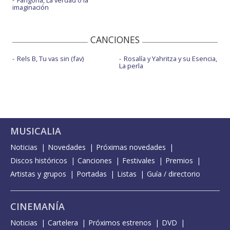
imaginación
CANCIONES
Rels B, Tu vas sin (fav)
Rosalía y Yahritza y su Esencia,
La perla
MUSICALIA
Noticias
Novedades
Próximas novedades
Discos históricos
Canciones
Festivales
Premios
Artistas y grupos
Portadas
Listas
Guía / directorio
CINEMANÍA
Noticias
Cartelera
Próximos estrenos
DVD