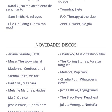
sound
Karol G, No me arrepiento de
sentir tanto
Toundra, Siete
Sam Smith, Hazel eyes
FLO, Therapy at the club
Ellie Goulding, I know too
Anni B Sweet, Alegría
much
NOVEDADES DISCOS
Ariana Grande, Petal
Charli xcx, Music, fashion, film
Muse, The wow! signal
The Rolling Stones, Foreign
tongues
Madonna, Confessions II
Melendi, Pop rock
Sienna Spiro, Visitor
Charlie Puth, Whatever's
clever
Bad Gyal, Más cara
James Blake, Trying times
Melanie Martinez, Hades
The Black Keys, Peaches!
Malú, Quince
Julieta Venegas, Norteña
Jessie Ware, Superbloom
Fangoria, La verdad o la