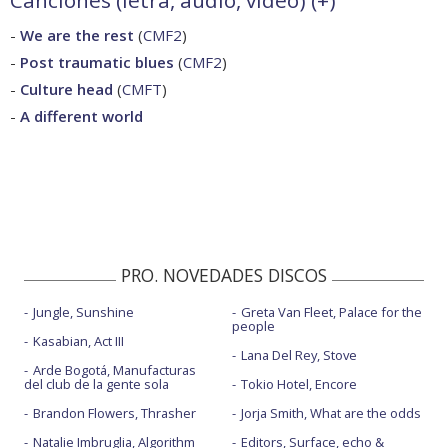
-
We are the rest
(
CMF2
)
-
Post traumatic blues
(
CMF2
)
-
Culture head
(
CMFT
)
-
A different world
PRO. NOVEDADES DISCOS
Jungle, Sunshine
Greta Van Fleet, Palace for the
people
Kasabian, Act III
Lana Del Rey, Stove
Arde Bogotá, Manufacturas
del club de la gente sola
Tokio Hotel, Encore
Brandon Flowers, Thrasher
Jorja Smith, What are the odds
Natalie Imbruglia, Algorithm
Editors, Surface, echo &