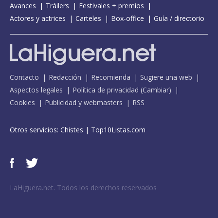
Avances
Tráilers
Festivales + premios
Actores y actrices
Carteles
Box-office
Guía / directorio
Contacto
Redacción
Recomienda
Sugiere una web
Aspectos legales
Política de privacidad
(
Cambiar
)
Cookies
Publicidad y webmasters
RSS
Otros servicios:
Chistes
|
Top10Listas.com
LaHiguera.net. Todos los derechos reservados