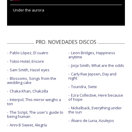
Under the aurora
PRO. NOVEDADES DISCOS
Pablo López, El cuatro
Leon Bridges, Happiness
anytime
Tokio Hotel, Encore
Jorja Smith, What are the odds
Sam Smith, Hazel eyes
Carly Rae Jepsen, Day and
night
Blossoms, Songs from the
wedding cake
Toundra, Siete
Chaka Khan, Chakzilla
Ezra Collective, Here because
of hope
Interpol, This mirror weighs a
ton
Nickelback, Everything under
the sun
The Script, The user's guide to
being human
Álvaro de Luna, Azulejos
Anni B Sweet, Alegría