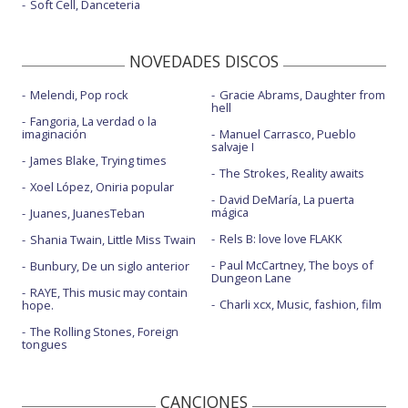
Soft Cell, Danceteria
NOVEDADES DISCOS
Melendi, Pop rock
Gracie Abrams, Daughter from
hell
Fangoria, La verdad o la
imaginación
Manuel Carrasco, Pueblo
salvaje I
James Blake, Trying times
The Strokes, Reality awaits
Xoel López, Oniria popular
David DeMaría, La puerta
mágica
Juanes, JuanesTeban
Rels B: love love FLAKK
Shania Twain, Little Miss Twain
Paul McCartney, The boys of
Bunbury, De un siglo anterior
Dungeon Lane
RAYE, This music may contain
Charli xcx, Music, fashion, film
hope.
The Rolling Stones, Foreign
tongues
CANCIONES