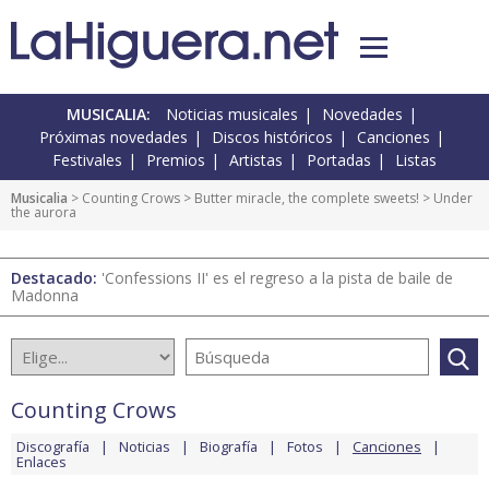
MUSICALIA:
Noticias musicales
Novedades
Próximas novedades
Discos históricos
Canciones
Festivales
Premios
Artistas
Portadas
Listas
Musicalia
>
Counting Crows
>
Butter miracle, the complete sweets!
> Under
the aurora
Destacado:
'Confessions II' es el regreso a la pista de baile de
Madonna
Counting Crows
Discografía
Noticias
Biografía
Fotos
Canciones
Enlaces