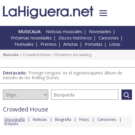
MUSICALIA:
Noticias musicales
Novedades
Próximas novedades
Discos históricos
Canciones
Festivales
Premios
Artistas
Portadas
Listas
Musicalia
>
Crowded House
> Dreamers are waiting
Destacado:
'Foreign tongues' es el vigesimoquinto álbum de
estudio de los Rolling Stones
Crowded House
Discografía
Noticias
Biografía
Fotos
Canciones
Enlaces