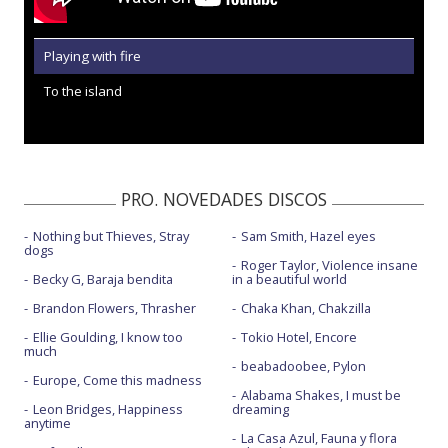
Playing with fire
To the island
PRO. NOVEDADES DISCOS
Nothing but Thieves, Stray
Sam Smith, Hazel eyes
dogs
Roger Taylor, Violence insane
Becky G, Baraja bendita
in a beautiful world
Brandon Flowers, Thrasher
Chaka Khan, Chakzilla
Ellie Goulding, I know too
Tokio Hotel, Encore
much
beabadoobee, Pylon
Europe, Come this madness
Alabama Shakes, I must be
Leon Bridges, Happiness
dreaming
anytime
La Casa Azul, Fauna y flora