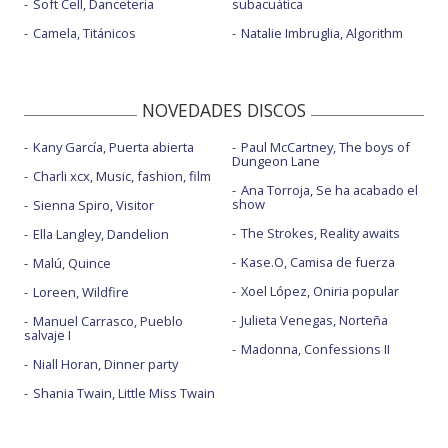
Soft Cell, Danceteria
subacuática
Camela, Titánicos
Natalie Imbruglia, Algorithm
NOVEDADES DISCOS
Kany García, Puerta abierta
Paul McCartney, The boys of
Dungeon Lane
Charli xcx, Music, fashion, film
Ana Torroja, Se ha acabado el
show
Sienna Spiro, Visitor
The Strokes, Reality awaits
Ella Langley, Dandelion
Kase.O, Camisa de fuerza
Malú, Quince
Xoel López, Oniria popular
Loreen, Wildfire
Julieta Venegas, Norteña
Manuel Carrasco, Pueblo
salvaje I
Madonna, Confessions II
Niall Horan, Dinner party
Shania Twain, Little Miss Twain