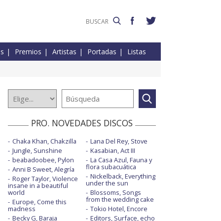
es
Premios
Artistas
Portadas
Listas
PRO. NOVEDADES DISCOS
Chaka Khan, Chakzilla
Lana Del Rey, Stove
Jungle, Sunshine
Kasabian, Act III
beabadoobee, Pylon
La Casa Azul, Fauna y
flora subacuática
Anni B Sweet, Alegría
Nickelback, Everything
Roger Taylor, Violence
under the sun
insane in a beautiful
world
Blossoms, Songs
from the wedding cake
Europe, Come this
madness
Tokio Hotel, Encore
Becky G, Baraja
Editors, Surface, echo