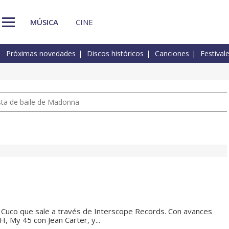
MÚSICA
CINE
Próximas novedades
Discos históricos
Canciones
Festival
pista de baile de Madonna
e Cuco que sale a través de Interscope Records. Con avances
 My 45 con Jean Carter, y...