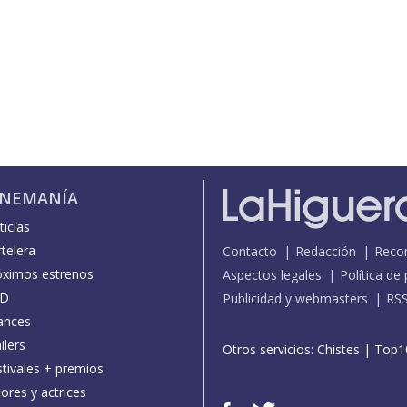
INEMANÍA
icias
telera
Contacto
Redacción
Reco
óximos estrenos
Aspectos legales
Política de
D
Publicidad y webmasters
RS
ances
ilers
Otros servicios:
Chistes
|
Top1
stivales + premios
ores y actrices