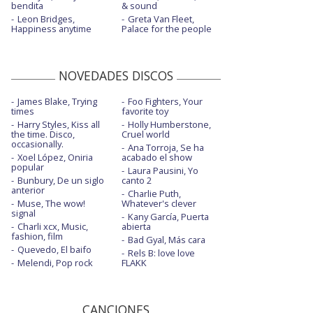
bendita
& sound
Leon Bridges,
Greta Van Fleet,
Happiness anytime
Palace for the people
NOVEDADES DISCOS
James Blake, Trying
Foo Fighters, Your
times
favorite toy
Harry Styles, Kiss all
Holly Humberstone,
the time. Disco,
Cruel world
occasionally.
Ana Torroja, Se ha
Xoel López, Oniria
acabado el show
popular
Laura Pausini, Yo
Bunbury, De un siglo
canto 2
anterior
Charlie Puth,
Muse, The wow!
Whatever's clever
signal
Kany García, Puerta
Charli xcx, Music,
abierta
fashion, film
Bad Gyal, Más cara
Quevedo, El baifo
Rels B: love love
Melendi, Pop rock
FLAKK
CANCIONES