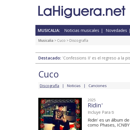
MUSICALIA:
Noticias musicales
Novedades
Musicalia
>
Cuco
> Discografía
Destacado:
'Confessions II' es el regreso a la 
Cuco
Discografía
Noticias
Canciones
2025
Ridin'
Incluye Para ti
Ridin' es un álbum d
como Phases, ICNBYH,