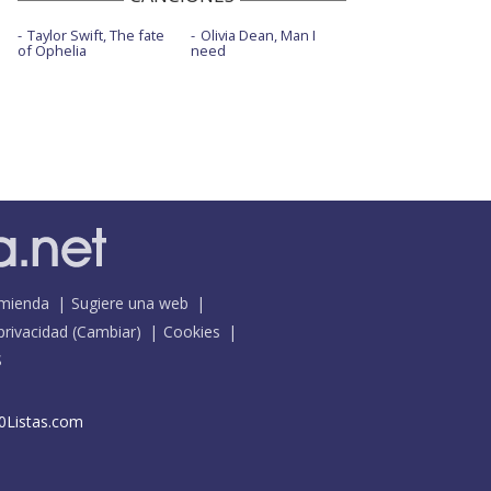
Taylor Swift, The fate
Olivia Dean, Man I
of Ophelia
need
mienda
Sugiere una web
 privacidad
(
Cambiar
)
Cookies
S
0Listas.com