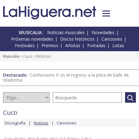
MUSICALIA:
Noticias musicales
Novedades
Próximas novedades
Discos históricos
Canciones
Festivales
Premios
Artistas
Portadas
Listas
Musicalia
>
Cuco
> Noticias
Destacado:
'Confessions II' es el regreso a la pista de baile de
Madonna
Cuco
Discografía
Noticias
Canciones
4 resultados. Resultados del 1 al 4. Página 1 de 1