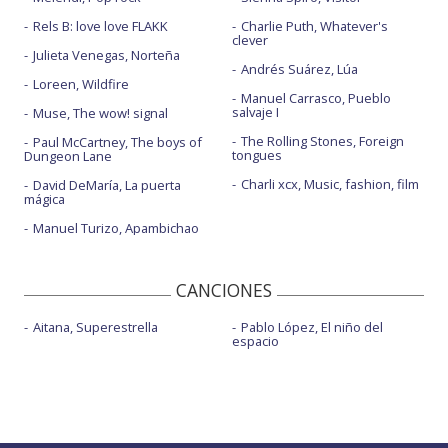
Rels B: love love FLAKK
Charlie Puth, Whatever's
clever
Julieta Venegas, Norteña
Andrés Suárez, Lúa
Loreen, Wildfire
Manuel Carrasco, Pueblo
salvaje I
Muse, The wow! signal
The Rolling Stones, Foreign
Paul McCartney, The boys of
tongues
Dungeon Lane
Charli xcx, Music, fashion, film
David DeMaría, La puerta
mágica
Manuel Turizo, Apambichao
CANCIONES
Aitana, Superestrella
Pablo López, El niño del
espacio