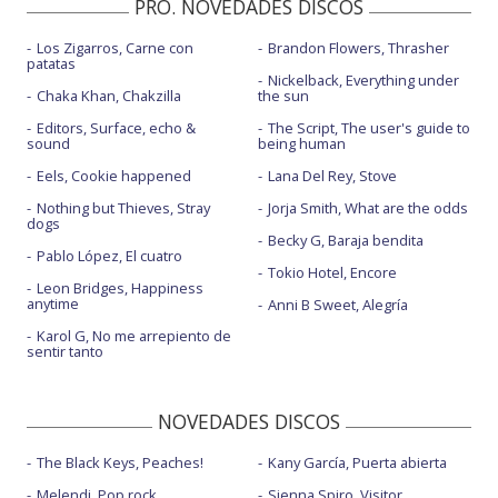
PRO. NOVEDADES DISCOS
Los Zigarros, Carne con
Brandon Flowers, Thrasher
patatas
Nickelback, Everything under
Chaka Khan, Chakzilla
the sun
Editors, Surface, echo &
The Script, The user's guide to
sound
being human
Eels, Cookie happened
Lana Del Rey, Stove
Nothing but Thieves, Stray
Jorja Smith, What are the odds
dogs
Becky G, Baraja bendita
Pablo López, El cuatro
Tokio Hotel, Encore
Leon Bridges, Happiness
anytime
Anni B Sweet, Alegría
Karol G, No me arrepiento de
sentir tanto
NOVEDADES DISCOS
The Black Keys, Peaches!
Kany García, Puerta abierta
Melendi, Pop rock
Sienna Spiro, Visitor