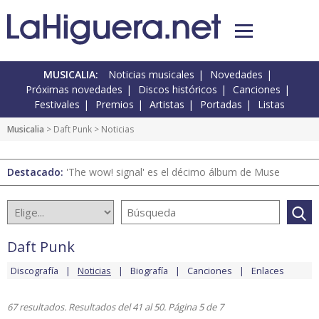
MUSICALIA:
Noticias musicales
Novedades
Próximas novedades
Discos históricos
Canciones
Festivales
Premios
Artistas
Portadas
Listas
Musicalia
>
Daft Punk
> Noticias
Destacado:
'The wow! signal' es el décimo álbum de Muse
Daft Punk
Discografía
Noticias
Biografía
Canciones
Enlaces
67 resultados. Resultados del 41 al 50. Página 5 de 7