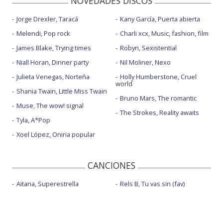
NOVEDADES DISCOS
Jorge Drexler, Taracá
Kany García, Puerta abierta
Melendi, Pop rock
Charli xcx, Music, fashion, film
James Blake, Trying times
Robyn, Sexistential
Niall Horan, Dinner party
Nil Moliner, Nexo
Julieta Venegas, Norteña
Holly Humberstone, Cruel
world
Shania Twain, Little Miss Twain
Bruno Mars, The romantic
Muse, The wow! signal
The Strokes, Reality awaits
Tyla, A*Pop
Xoel López, Oniria popular
CANCIONES
Aitana, Superestrella
Rels B, Tu vas sin (fav)