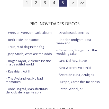
1
2
3
4
5
>
>>
PRO. NOVEDADES DISCOS
Weezer, Weezer (Gold album)
David Bisbal, Eternos
Beck, Ride lonesome
Phoebe Bridgers, Lost
weekend
Train, Mad dog in the fog
Blossoms, Songs from the
wedding cake
Jorja Smith, What are the odds
Lana Del Rey, Stove
Roger Taylor, Violence insane
in a beautiful world
Alex Warren, Wildchild
Kasabian, Act III
Álvaro de Luna, Azulejos
The Avalanches, No bad
memories
Europe, Come this madness
Arde Bogotá, Manufacturas
Peter Gabriel, o/i
del club de la gente sola