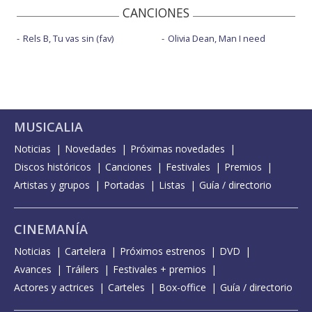
CANCIONES
Rels B, Tu vas sin (fav)
Olivia Dean, Man I need
MUSICALIA
Noticias
Novedades
Próximas novedades
Discos históricos
Canciones
Festivales
Premios
Artistas y grupos
Portadas
Listas
Guía / directorio
CINEMANÍA
Noticias
Cartelera
Próximos estrenos
DVD
Avances
Tráilers
Festivales + premios
Actores y actrices
Carteles
Box-office
Guía / directorio