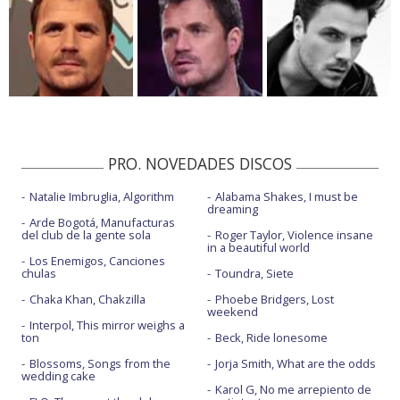
PRO. NOVEDADES DISCOS
Natalie Imbruglia, Algorithm
Alabama Shakes, I must be
dreaming
Arde Bogotá, Manufacturas
del club de la gente sola
Roger Taylor, Violence insane
in a beautiful world
Los Enemigos, Canciones
chulas
Toundra, Siete
Chaka Khan, Chakzilla
Phoebe Bridgers, Lost
weekend
Interpol, This mirror weighs a
ton
Beck, Ride lonesome
Blossoms, Songs from the
Jorja Smith, What are the odds
wedding cake
Karol G, No me arrepiento de