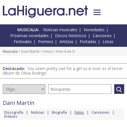
MUSICALIA:
Noticias musicales
Novedades
Próximas novedades
Discos históricos
Canciones
Festivales
Premios
Artistas
Portadas
Listas
Musicalia
>
Dani Martín
>
Fotos
> Foto 8 de 9
Destacado:
'You seem pretty sad for a girl so in love' es el tercer
álbum de Olivia Rodrigo
Dani Martín
Discografía
Noticias
Biografía
Fotos
Canciones
Enlaces