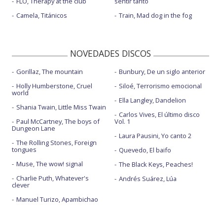
FLO, Therapy at the club
sentir tanto
Camela, Titánicos
Train, Mad dog in the fog
NOVEDADES DISCOS
Gorillaz, The mountain
Bunbury, De un siglo anterior
Holly Humberstone, Cruel
Siloé, Terrorismo emocional
world
Ella Langley, Dandelion
Shania Twain, Little Miss Twain
Carlos Vives, El último disco
Paul McCartney, The boys of
Vol. 1
Dungeon Lane
Laura Pausini, Yo canto 2
The Rolling Stones, Foreign
tongues
Quevedo, El baifo
Muse, The wow! signal
The Black Keys, Peaches!
Charlie Puth, Whatever's
Andrés Suárez, Lúa
clever
Manuel Turizo, Apambichao