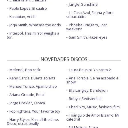
Jungle, Sunshine
Pablo López, El cuatro
La Casa Azul, Fauna y flora
Kasabian, Act III
subacuática
Jorja Smith, What are the odds
Phoebe Bridgers, Lost
weekend
Interpol, This mirror weighs a
ton
Sam Smith, Hazel eyes
NOVEDADES DISCOS
Melendi, Pop rock
Laura Pausini, Yo canto 2
Kany García, Puerta abierta
Ana Torroja, Se ha acabado el
show
Manuel Turizo, Apambichao
Ella Langley, Dandelion
Ariana Grande, Petal
Robyn, Sexistential
Jorge Drexler, Taracá
Charli xcx, Music, fashion, film
Foo Fighters, Your favorite toy
Triángulo de Amor Bizarro, Mi
catedral
Harry Styles, Kiss all the time.
Disco, occasionally.
Nil Moliner, Nexo