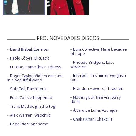
PRO. NOVEDADES DISCOS
David Bisbal, Eternos
Ezra Collective, Here because
of hope
Pablo López, El cuatro
Phoebe Bridgers, Lost
weekend
Europe, Come this madness
Interpol, This mirror weighs a
Roger Taylor, Violence insane
ton
in a beautiful world
Brandon Flowers, Thrasher
Soft Cell, Danceteria
Nothing but Thieves, Stray
Eels, Cookie happened
dogs
Train, Mad dog in the fog
Álvaro de Luna, Azulejos
Alex Warren, Wildchild
Chaka Khan, Chakzilla
Beck, Ride lonesome