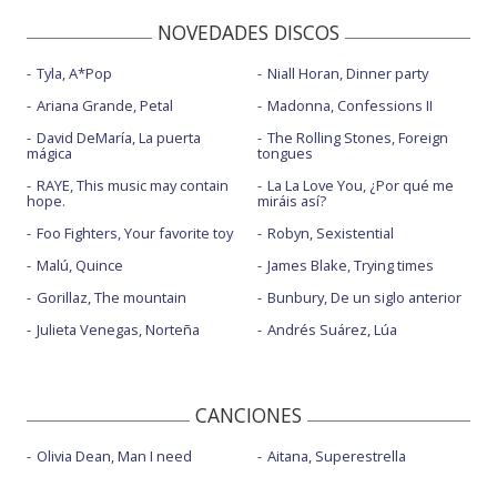
NOVEDADES DISCOS
Tyla, A*Pop
Niall Horan, Dinner party
Ariana Grande, Petal
Madonna, Confessions II
David DeMaría, La puerta
The Rolling Stones, Foreign
mágica
tongues
RAYE, This music may contain
La La Love You, ¿Por qué me
hope.
miráis así?
Foo Fighters, Your favorite toy
Robyn, Sexistential
Malú, Quince
James Blake, Trying times
Gorillaz, The mountain
Bunbury, De un siglo anterior
Julieta Venegas, Norteña
Andrés Suárez, Lúa
CANCIONES
Olivia Dean, Man I need
Aitana, Superestrella