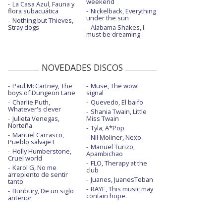
weekend
La Casa Azul, Fauna y
flora subacuática
Nickelback, Everything
under the sun
Nothing but Thieves,
Stray dogs
Alabama Shakes, I
must be dreaming
NOVEDADES DISCOS
Paul McCartney, The
Muse, The wow!
boys of Dungeon Lane
signal
Charlie Puth,
Quevedo, El baifo
Whatever's clever
Shania Twain, Little
Julieta Venegas,
Miss Twain
Norteña
Tyla, A*Pop
Manuel Carrasco,
Nil Moliner, Nexo
Pueblo salvaje I
Manuel Turizo,
Holly Humberstone,
Apambichao
Cruel world
FLO, Therapy at the
Karol G, No me
club
arrepiento de sentir
Juanes, JuanesTeban
tanto
RAYE, This music may
Bunbury, De un siglo
contain hope.
anterior