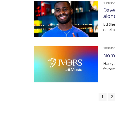
13/08/
Dave
alon
Ed She
en el l
10/08/
Nomi
Harry 
favori
1
2