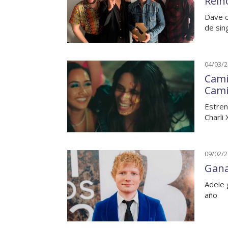
Rein
Dave co
de sin
04/03/
Cami
Cami
Estren
Charli
09/02/
Gana
Adele 
año