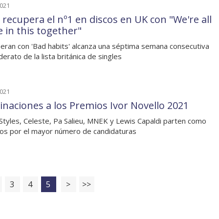
2021
 recupera el nº1 en discos en UK con "We're all
e in this together"
eran con 'Bad habits' alcanza una séptima semana consecutiva
iderato de la lista británica de singles
2021
naciones a los Premios Ivor Novello 2021
Styles, Celeste, Pa Salieu, MNEK y Lewis Capaldi parten como
tos por el mayor número de candidaturas
3
4
5
>
>>