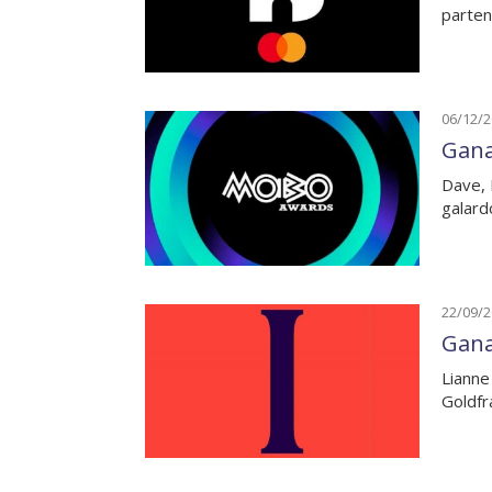
parten
06/12/
Gana
Dave, 
galar
22/09/
Gana
Lianne
Goldfr