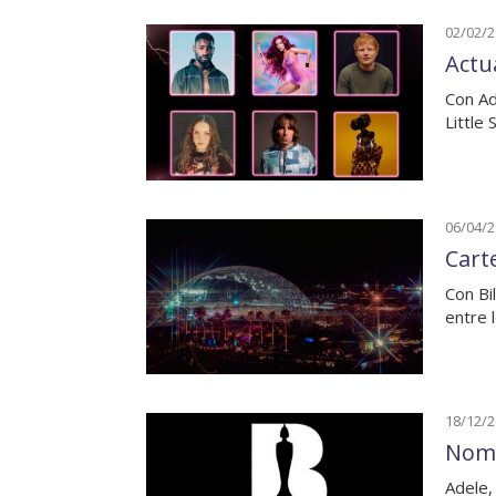
02/02/
Actu
Con Ad
Little
06/04/
Carte
Con Bi
entre l
18/12/
Nomi
Adele,