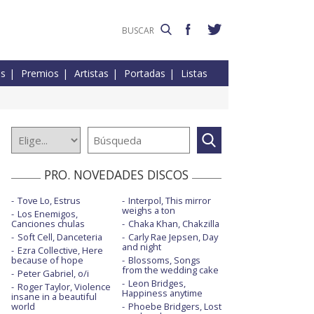
es
Premios
Artistas
Portadas
Listas
PRO. NOVEDADES DISCOS
Tove Lo, Estrus
Interpol, This mirror
weighs a ton
Los Enemigos,
Canciones chulas
Chaka Khan, Chakzilla
Soft Cell, Danceteria
Carly Rae Jepsen, Day
and night
Ezra Collective, Here
because of hope
Blossoms, Songs
from the wedding cake
Peter Gabriel, o/i
Leon Bridges,
Roger Taylor, Violence
Happiness anytime
insane in a beautiful
world
Phoebe Bridgers, Lost