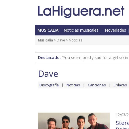
MUSICALIA:
Noticias musicales
Novedades
Musicalia
>
Dave
> Noticias
Destacado:
'You seem pretty sad for a girl so in
Dave
Discografía
Noticias
Canciones
Enlaces
12/03/
Ster