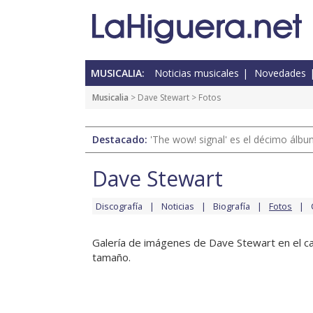
MUSICALIA:
Noticias musicales
Novedades
Musicalia
>
Dave Stewart
> Fotos
Destacado:
'The wow! signal' es el décimo álb
Dave Stewart
Discografía
Noticias
Biografía
Fotos
Galería de imágenes de Dave Stewart en el can
tamaño.