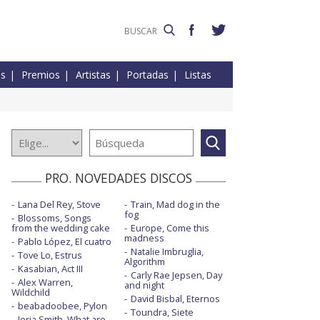
es
Premios
Artistas
Portadas
Listas
PRO. NOVEDADES DISCOS
Lana Del Rey, Stove
Train, Mad dog in the
fog
Blossoms, Songs
from the wedding cake
Europe, Come this
madness
Pablo López, El cuatro
Natalie Imbruglia,
Tove Lo, Estrus
Algorithm
Kasabian, Act III
Carly Rae Jepsen, Day
Alex Warren,
and night
Wildchild
David Bisbal, Eternos
beabadoobee, Pylon
Toundra, Siete
Jorja Smith, What are