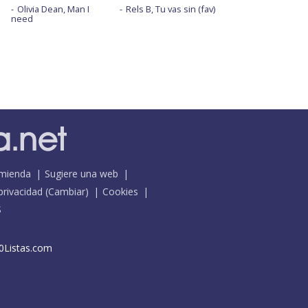
Olivia Dean, Man I
Rels B, Tu vas sin (fav)
need
mienda
Sugiere una web
 privacidad
(
Cambiar
)
Cookies
S
0Listas.com