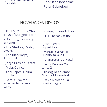
Beck, Ride lonesome
the odds
Peter Gabriel, o/i
NOVEDADES DISCOS
Paul McCartney, The
Juanes, JuanesTeban
boys of Dungeon Lane
FLO, Therapy at the
Bunbury, De un siglo
club
anterior
Jessie Ware,
The Strokes, Reality
Superbloom
awaits
Manuel Carrasco,
The Black Keys,
Pueblo salvaje I
Peaches!
Ariana Grande, Petal
Jorge Drexler, Taracá
Laura Pausini, Yo
Malú, Quince
canto 2
Xoel López, Oniria
Triángulo de Amor
popular
Bizarro, Mi catedral
Karol G, No me
David DeMaría, La
arrepiento de sentir
puerta mágica
tanto
CANCIONES