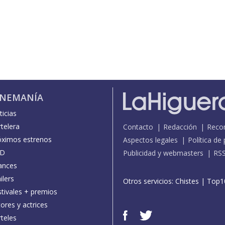
INEMANÍA
icias
telera
Contacto
Redacción
Reco
óximos estrenos
Aspectos legales
Política de
D
Publicidad y webmasters
RS
ances
ilers
Otros servicios:
Chistes
|
Top1
stivales + premios
ores y actrices
teles