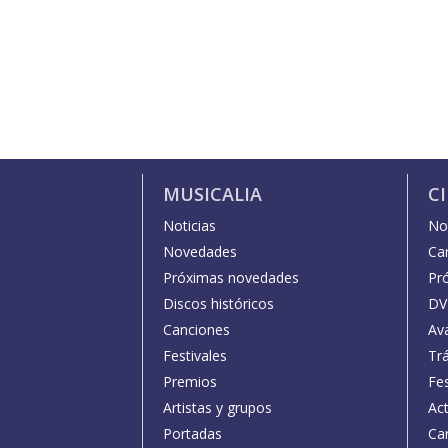
MUSICALIA
C
Noticias
Not
Novedades
Car
Próximas novedades
Pr
Discos históricos
DV
Canciones
Av
Festivales
Trá
Premios
Fe
Artistas y grupos
Act
Portadas
Car