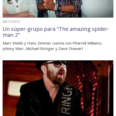
04/11/2013
Un súper-grupo para "The amazing spider-
man 2"
Marc Webb y Hans Zimmer cuenta con Pharrell Williams,
Johnny Marr, Michael Einziger y Dave Stewart