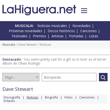
MUSICALIA:
Noticias musicales
Novedades
Próximas novedades
Discos históricos
Canciones
Festivales
Premios
Artistas
Portadas
Listas
Musicalia
>
Dave Stewart
> Noticias
Destacado:
'You seem pretty sad for a girl so in love' es el tercer
álbum de Olivia Rodrigo
Dave Stewart
Discografía
Noticias
Biografía
Fotos
Canciones
Enlaces