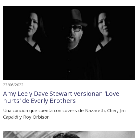
23/06/2022
Amy Lee y Dave Stewart versionan 'Love
hurts' de Everly Brothers
Una canción que cuenta con covers de Nazareth, Cher, Jim
Capaldi y Roy Orbison