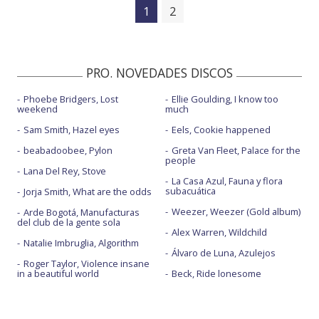
1
2
PRO. NOVEDADES DISCOS
Phoebe Bridgers, Lost
Ellie Goulding, I know too
weekend
much
Sam Smith, Hazel eyes
Eels, Cookie happened
beabadoobee, Pylon
Greta Van Fleet, Palace for the
people
Lana Del Rey, Stove
La Casa Azul, Fauna y flora
subacuática
Jorja Smith, What are the odds
Weezer, Weezer (Gold album)
Arde Bogotá, Manufacturas
del club de la gente sola
Alex Warren, Wildchild
Natalie Imbruglia, Algorithm
Álvaro de Luna, Azulejos
Roger Taylor, Violence insane
in a beautiful world
Beck, Ride lonesome