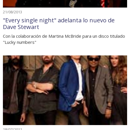
21/08/2013
"Every single night" adelanta lo nuevo de
Dave Stewart
Con la colaboración de Martina McBride para un disco titulado
"Lucky numbers"
18/07/2011