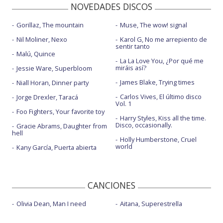
NOVEDADES DISCOS
Gorillaz, The mountain
Muse, The wow! signal
Nil Moliner, Nexo
Karol G, No me arrepiento de
sentir tanto
Malú, Quince
La La Love You, ¿Por qué me
miráis así?
Jessie Ware, Superbloom
James Blake, Trying times
Niall Horan, Dinner party
Carlos Vives, El último disco
Jorge Drexler, Taracá
Vol. 1
Foo Fighters, Your favorite toy
Harry Styles, Kiss all the time.
Disco, occasionally.
Gracie Abrams, Daughter from
hell
Holly Humberstone, Cruel
world
Kany García, Puerta abierta
CANCIONES
Olivia Dean, Man I need
Aitana, Superestrella