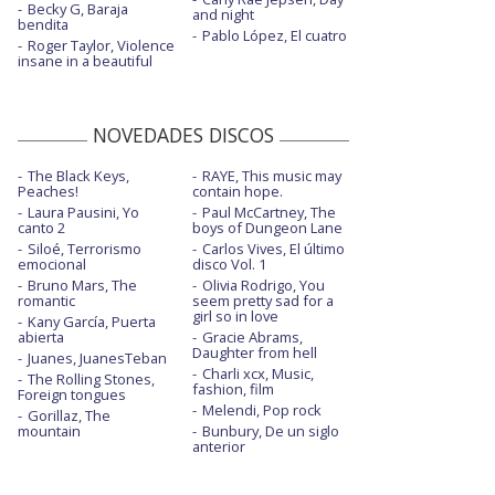
Becky G, Baraja
and night
bendita
Pablo López, El cuatro
Roger Taylor, Violence
insane in a beautiful
NOVEDADES DISCOS
The Black Keys,
RAYE, This music may
Peaches!
contain hope.
Laura Pausini, Yo
Paul McCartney, The
canto 2
boys of Dungeon Lane
Siloé, Terrorismo
Carlos Vives, El último
emocional
disco Vol. 1
Bruno Mars, The
Olivia Rodrigo, You
romantic
seem pretty sad for a
girl so in love
Kany García, Puerta
abierta
Gracie Abrams,
Daughter from hell
Juanes, JuanesTeban
Charli xcx, Music,
The Rolling Stones,
fashion, film
Foreign tongues
Melendi, Pop rock
Gorillaz, The
mountain
Bunbury, De un siglo
anterior