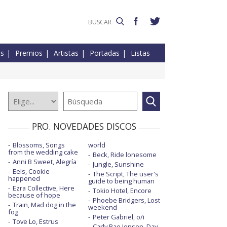
es
Premios
Artistas
Portadas
Listas
PRO. NOVEDADES DISCOS
Blossoms, Songs
world
from the wedding cake
Beck, Ride lonesome
Anni B Sweet, Alegría
Jungle, Sunshine
Eels, Cookie
The Script, The user's
happened
guide to being human
Ezra Collective, Here
Tokio Hotel, Encore
because of hope
Phoebe Bridgers, Lost
Train, Mad dog in the
weekend
fog
Peter Gabriel, o/i
Tove Lo, Estrus
Carly Rae Jepsen, Day