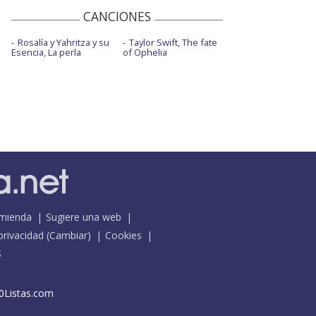
CANCIONES
Rosalía y Yahritza y su
Taylor Swift, The fate
Esencia, La perla
of Ophelia
mienda
Sugiere una web
 privacidad
(
Cambiar
)
Cookies
S
0Listas.com