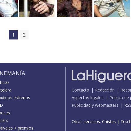
1
2
INEMANÍA
icias
telera
Contacto
Redacción
Reco
óximos estrenos
Aspectos legales
Política de
D
Publicidad y webmasters
RS
ances
ilers
Otros servicios:
Chistes
|
Top1
stivales + premios