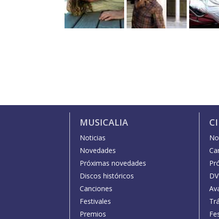
MUSICALIA
C
Noticias
Not
Novedades
Car
Próximas novedades
Pr
Discos históricos
DV
Canciones
Av
Festivales
Trá
Premios
Fe