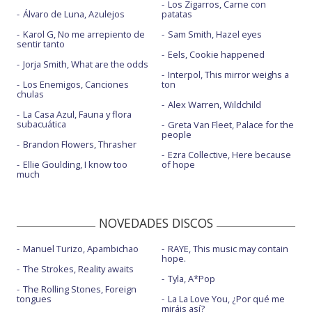
Los Zigarros, Carne con
Álvaro de Luna, Azulejos
patatas
Karol G, No me arrepiento de
Sam Smith, Hazel eyes
sentir tanto
Eels, Cookie happened
Jorja Smith, What are the odds
Interpol, This mirror weighs a
Los Enemigos, Canciones
ton
chulas
Alex Warren, Wildchild
La Casa Azul, Fauna y flora
subacuática
Greta Van Fleet, Palace for the
people
Brandon Flowers, Thrasher
Ezra Collective, Here because
Ellie Goulding, I know too
of hope
much
NOVEDADES DISCOS
Manuel Turizo, Apambichao
RAYE, This music may contain
hope.
The Strokes, Reality awaits
Tyla, A*Pop
The Rolling Stones, Foreign
tongues
La La Love You, ¿Por qué me
miráis así?