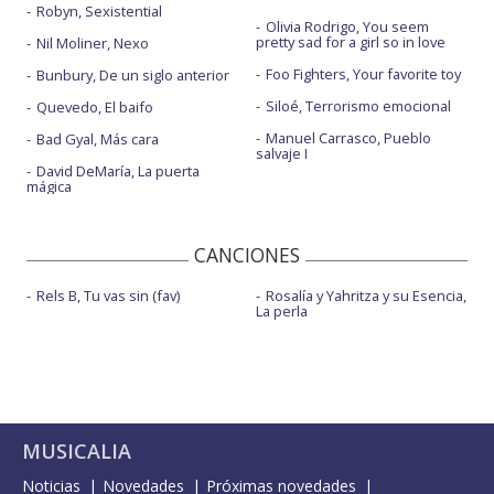
Robyn, Sexistential
Olivia Rodrigo, You seem
pretty sad for a girl so in love
Nil Moliner, Nexo
Foo Fighters, Your favorite toy
Bunbury, De un siglo anterior
Siloé, Terrorismo emocional
Quevedo, El baifo
Manuel Carrasco, Pueblo
Bad Gyal, Más cara
salvaje I
David DeMaría, La puerta
mágica
CANCIONES
Rels B, Tu vas sin (fav)
Rosalía y Yahritza y su Esencia,
La perla
MUSICALIA
Noticias
Novedades
Próximas novedades