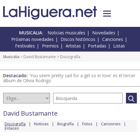
MUSICALIA:
Noticias musicales
Novedades
Próximas novedades
Discos históricos
Canciones
Festivales
Premios
Artistas
Portadas
Listas
Musicalia
>
David Bustamante
> Discografía
Destacado:
'You seem pretty sad for a girl so in love' es el tercer
álbum de Olivia Rodrigo
David Bustamante
Discografía
Noticias
Biografía
Fotos
Canciones
Enlaces