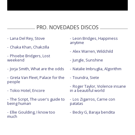
El día que te vayas
El día que te vayas - ¡Feliz 2025!
PRO. NOVEDADES DISCOS
Héroes
Lana Del Rey, Stove
Leon Bridges, Happiness
Hola qué tal - Visualizer
anytime
Chaka Khan, Chakzilla
La siberiana
Alex Warren, Wildchild
Phoebe Bridgers, Lost
weekend
Jungle, Sunshine
Lo pide el alma
Jorja Smith, What are the odds
Natalie Imbruglia, Algorithm
Sé
Greta Van Fleet, Palace for the
Toundra, Siete
people
Sé - La Revuelta
Roger Taylor, Violence insane
Tokio Hotel, Encore
in a beautiful world
The Script, The user's guide to
Los Zigarros, Carne con
being human
patatas
Ellie Goulding, I know too
Becky G, Baraja bendita
much