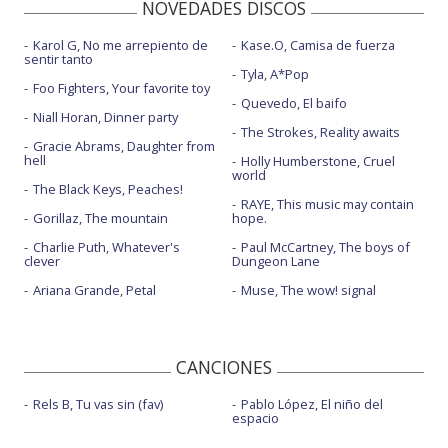
NOVEDADES DISCOS
Karol G, No me arrepiento de
Kase.O, Camisa de fuerza
sentir tanto
Tyla, A*Pop
Foo Fighters, Your favorite toy
Quevedo, El baifo
Niall Horan, Dinner party
The Strokes, Reality awaits
Gracie Abrams, Daughter from
hell
Holly Humberstone, Cruel
world
The Black Keys, Peaches!
RAYE, This music may contain
Gorillaz, The mountain
hope.
Charlie Puth, Whatever's
Paul McCartney, The boys of
clever
Dungeon Lane
Ariana Grande, Petal
Muse, The wow! signal
CANCIONES
Rels B, Tu vas sin (fav)
Pablo López, El niño del
espacio