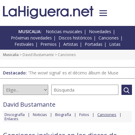
MUSICALIA:
Noticias musicales
Novedades
Próximas novedades
Discos históricos
Canciones
Festivales
Premios
Artistas
Portadas
Listas
Musicalia
>
David Bustamante
> Canciones
Destacado:
'The wow! signal' es el décimo álbum de Muse
David Bustamante
Discografía
Noticias
Biografía
Fotos
Canciones
Enlaces