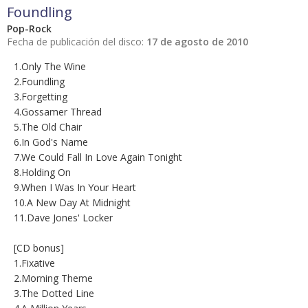
Foundling
Pop-Rock
Fecha de publicación del disco:
17 de agosto de 2010
1.Only The Wine
2.Foundling
3.Forgetting
4.Gossamer Thread
5.The Old Chair
6.In God's Name
7.We Could Fall In Love Again Tonight
8.Holding On
9.When I Was In Your Heart
10.A New Day At Midnight
11.Dave Jones' Locker
[CD bonus]
1.Fixative
2.Morning Theme
3.The Dotted Line