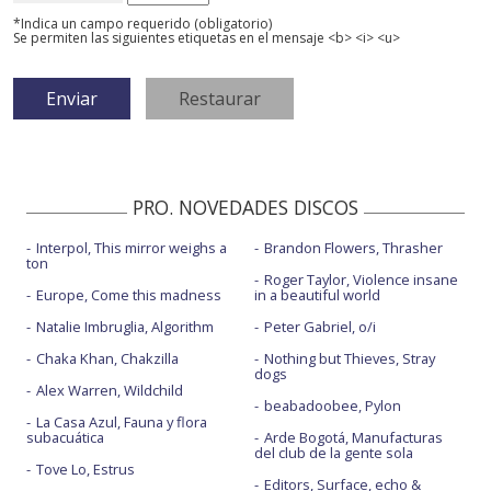
*Indica un campo requerido (obligatorio)
Se permiten las siguientes etiquetas en el mensaje <b> <i> <u>
PRO. NOVEDADES DISCOS
Interpol, This mirror weighs a
Brandon Flowers, Thrasher
ton
Roger Taylor, Violence insane
Europe, Come this madness
in a beautiful world
Natalie Imbruglia, Algorithm
Peter Gabriel, o/i
Chaka Khan, Chakzilla
Nothing but Thieves, Stray
dogs
Alex Warren, Wildchild
beabadoobee, Pylon
La Casa Azul, Fauna y flora
subacuática
Arde Bogotá, Manufacturas
del club de la gente sola
Tove Lo, Estrus
Editors, Surface, echo &