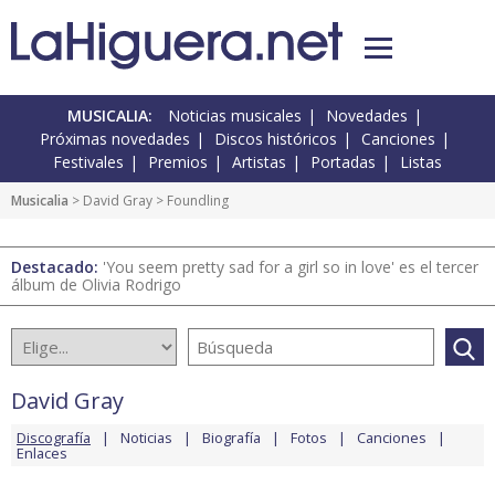
MUSICALIA:
Noticias musicales
Novedades
Próximas novedades
Discos históricos
Canciones
Festivales
Premios
Artistas
Portadas
Listas
Musicalia
>
David Gray
> Foundling
Destacado:
'You seem pretty sad for a girl so in love' es el tercer
álbum de Olivia Rodrigo
David Gray
Discografía
Noticias
Biografía
Fotos
Canciones
Enlaces