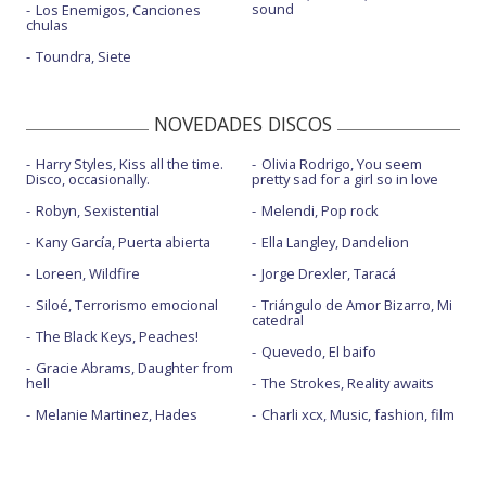
sound
Los Enemigos, Canciones
chulas
Toundra, Siete
NOVEDADES DISCOS
Harry Styles, Kiss all the time.
Olivia Rodrigo, You seem
Disco, occasionally.
pretty sad for a girl so in love
Robyn, Sexistential
Melendi, Pop rock
Kany García, Puerta abierta
Ella Langley, Dandelion
Loreen, Wildfire
Jorge Drexler, Taracá
Siloé, Terrorismo emocional
Triángulo de Amor Bizarro, Mi
catedral
The Black Keys, Peaches!
Quevedo, El baifo
Gracie Abrams, Daughter from
hell
The Strokes, Reality awaits
Melanie Martinez, Hades
Charli xcx, Music, fashion, film