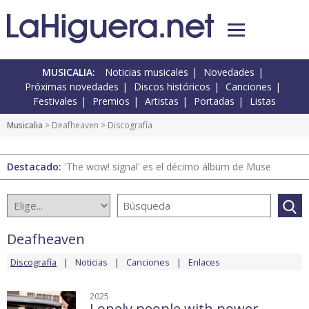
MUSICALIA:
Noticias musicales
Novedades
Próximas novedades
Discos históricos
Canciones
Festivales
Premios
Artistas
Portadas
Listas
Musicalia
>
Deafheaven
> Discografía
Destacado:
'The wow! signal' es el décimo álbum de Muse
Deafheaven
Discografía
Noticias
Canciones
Enlaces
2025
Lonely people with power