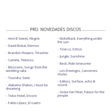
PRO. NOVEDADES DISCOS
Anni B Sweet, Alegría
Nickelback, Everything under
the sun
David Bisbal, Eternos
Tove Lo, Estrus
Brandon Flowers, Thrasher
Jungle, Sunshine
Camela, Titánicos
Beck, Ride lonesome
Blossoms, Songs from the
wedding cake
Los Enemigos, Canciones
chulas
Toundra, Siete
Editors, Surface, echo &
sound
Alabama Shakes, I must be
dreaming
Greta Van Fleet, Palace for the
people
Tokio Hotel, Encore
Pablo López, El cuatro