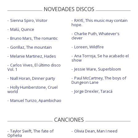
NOVEDADES DISCOS
Sienna Spiro, Visitor
RAYE, This music may contain
hope.
Malú, Quince
Charlie Puth, Whatever's
clever
Bruno Mars, The romantic
Loreen, Wildfire
Gorillaz, The mountain
Ana Torroja, Se ha acabado el
Melanie Martinez, Hades
show
Carlos Vives, El último disco
Jessie Ware, Superbloom
Vol. 1
Paul McCartney, The boys of
Niall Horan, Dinner party
Dungeon Lane
Holly Humberstone, Cruel
Jorge Drexler, Taracá
world
Manuel Turizo, Apambichao
CANCIONES
Taylor Swift, The fate of
Olivia Dean, Man I need
Ophelia