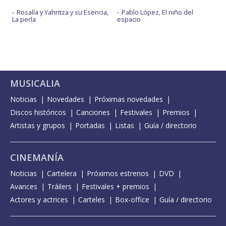
Rosalía y Yahritza y su Esencia,
Pablo López, El niño del
La perla
espacio
MUSICALIA
Noticias
Novedades
Próximas novedades
Discos históricos
Canciones
Festivales
Premios
Artistas y grupos
Portadas
Listas
Guía / directorio
CINEMANÍA
Noticias
Cartelera
Próximos estrenos
DVD
Avances
Tráilers
Festivales + premios
Actores y actrices
Carteles
Box-office
Guía / directorio