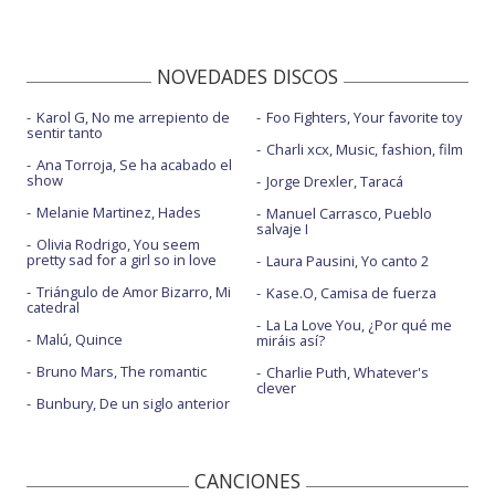
NOVEDADES DISCOS
Karol G, No me arrepiento de
Foo Fighters, Your favorite toy
sentir tanto
Charli xcx, Music, fashion, film
Ana Torroja, Se ha acabado el
show
Jorge Drexler, Taracá
Melanie Martinez, Hades
Manuel Carrasco, Pueblo
salvaje I
Olivia Rodrigo, You seem
pretty sad for a girl so in love
Laura Pausini, Yo canto 2
Triángulo de Amor Bizarro, Mi
Kase.O, Camisa de fuerza
catedral
La La Love You, ¿Por qué me
Malú, Quince
miráis así?
Bruno Mars, The romantic
Charlie Puth, Whatever's
clever
Bunbury, De un siglo anterior
CANCIONES