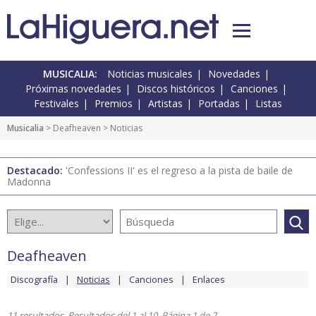
MUSICALIA:
Noticias musicales
Novedades
Próximas novedades
Discos históricos
Canciones
Festivales
Premios
Artistas
Portadas
Listas
Musicalia
>
Deafheaven
> Noticias
Destacado:
'Confessions II' es el regreso a la pista de baile de
Madonna
Deafheaven
Discografía
Noticias
Canciones
Enlaces
11 resultados. Resultados del 1 al 10. Página 1 de 2