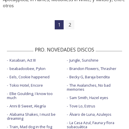
otros
1
2
PRO. NOVEDADES DISCOS
Kasabian, Act III
Jungle, Sunshine
beabadoobee, Pylon
Brandon Flowers, Thrasher
Eels, Cookie happened
Becky G, Baraja bendita
Tokio Hotel, Encore
The Avalanches, No bad
memories
Ellie Goulding, I know too
much
Sam Smith, Hazel eyes
Anni B Sweet, Alegría
Tove Lo, Estrus
Alabama Shakes, I must be
Álvaro de Luna, Azulejos
dreaming
La Casa Azul, Fauna y flora
Train, Mad dog in the fog
subacuática