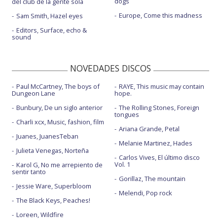
dogs
del club de la gente sola
Europe, Come this madness
Sam Smith, Hazel eyes
Editors, Surface, echo &
sound
NOVEDADES DISCOS
Paul McCartney, The boys of
RAYE, This music may contain
Dungeon Lane
hope.
Bunbury, De un siglo anterior
The Rolling Stones, Foreign
tongues
Charli xcx, Music, fashion, film
Ariana Grande, Petal
Juanes, JuanesTeban
Melanie Martinez, Hades
Julieta Venegas, Norteña
Carlos Vives, El último disco
Vol. 1
Karol G, No me arrepiento de
sentir tanto
Gorillaz, The mountain
Jessie Ware, Superbloom
Melendi, Pop rock
The Black Keys, Peaches!
Loreen, Wildfire