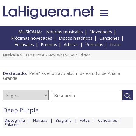
MUSICALIA:
Noticias musicales
Novedades
Próximas novedades
Discos históricos
Canciones
Festivales
Premios
Artistas
Portadas
Listas
Musicalia
>
Deep Purple
> Now What?! Gold Edition
Destacado:
'Petal' es el octavo álbum de estudio de Ariana
Grande
Deep Purple
Discografía
Noticias
Biografía
Fotos
Canciones
Enlaces