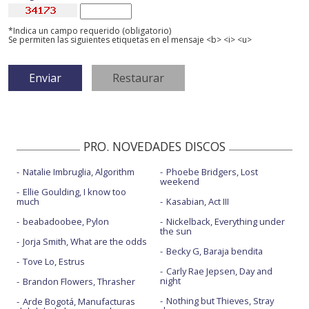
*Indica un campo requerido (obligatorio)
Se permiten las siguientes etiquetas en el mensaje <b> <i> <u>
PRO. NOVEDADES DISCOS
Natalie Imbruglia, Algorithm
Phoebe Bridgers, Lost
weekend
Ellie Goulding, I know too
much
Kasabian, Act III
beabadoobee, Pylon
Nickelback, Everything under
the sun
Jorja Smith, What are the odds
Becky G, Baraja bendita
Tove Lo, Estrus
Carly Rae Jepsen, Day and
night
Brandon Flowers, Thrasher
Nothing but Thieves, Stray
Arde Bogotá, Manufacturas