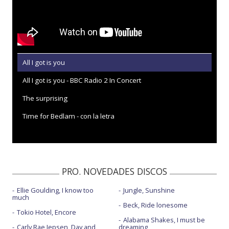
All I got is you
All I got is you - BBC Radio 2 In Concert
The surprising
Time for Bedlam - con la letra
PRO. NOVEDADES DISCOS
Ellie Goulding, I know too
Jungle, Sunshine
much
Beck, Ride lonesome
Tokio Hotel, Encore
Alabama Shakes, I must be
Carly Rae Jepsen, Day and
dreaming