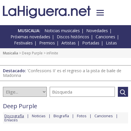
MUSICALIA:
Noticias musicales
Novedades
Próximas novedades
Discos históricos
Canciones
Festivales
Premios
Artistas
Portadas
Listas
Musicalia
>
Deep Purple
> inFinite
Destacado:
'Confessions II' es el regreso a la pista de baile de
Madonna
Deep Purple
Discografía
Noticias
Biografía
Fotos
Canciones
Enlaces