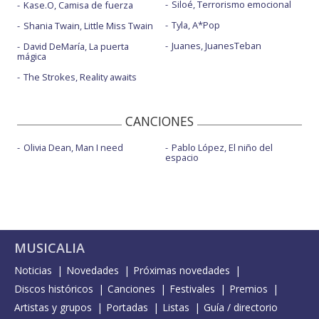
Siloé, Terrorismo emocional
Kase.O, Camisa de fuerza
Tyla, A*Pop
Shania Twain, Little Miss Twain
Juanes, JuanesTeban
David DeMaría, La puerta
mágica
The Strokes, Reality awaits
CANCIONES
Olivia Dean, Man I need
Pablo López, El niño del
espacio
MUSICALIA
Noticias
Novedades
Próximas novedades
Discos históricos
Canciones
Festivales
Premios
Artistas y grupos
Portadas
Listas
Guía / directorio