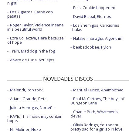
night
Eels, Cookie happened
Los Zigarros, Carne con
patatas
David Bisbal, Eternos
Roger Taylor, Violence insane
Los Enemigos, Canciones
in a beautiful world
chulas
Ezra Collective, Here because
Natalie Imbruglia, Algorithm
of hope
beabadoobee, Pylon
Train, Mad dog in the fog
Álvaro de Luna, Azulejos
NOVEDADES DISCOS
Melendi, Pop rock
Manuel Turizo, Apambichao
Ariana Grande, Petal
Paul McCartney, The boys of
Dungeon Lane
Julieta Venegas, Norteña
Charlie Puth, Whatever's
clever
RAYE, This music may contain
hope.
Olivia Rodrigo, You seem
pretty sad for a girl so in love
Nil Moliner, Nexo