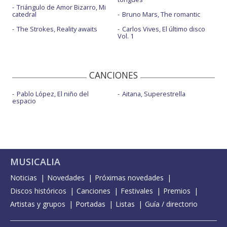
Triángulo de Amor Bizarro, Mi
catedral
Bruno Mars, The romantic
The Strokes, Reality awaits
Carlos Vives, El último disco
Vol. 1
CANCIONES
Pablo López, El niño del
Aitana, Superestrella
espacio
MUSICALIA
Noticias
Novedades
Próximas novedades
Discos históricos
Canciones
Festivales
Premios
Artistas y grupos
Portadas
Listas
Guía / directorio