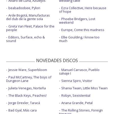
Álvaro de Luna, Azulejos
wedding cake
beabadoobee, Pylon
Ezra Collective, Here because
of hope
Arde Bogotá, Manufacturas
del club de la gente sola
Phoebe Bridgers, Lost
weekend
Greta Van Fleet, Palace for the
people
Europe, Come this madness
Editors, Surface, echo &
Ellie Goulding, I know too
sound
much
NOVEDADES DISCOS
Jessie Ware, Superbloom
Manuel Carrasco, Pueblo
salvaje I
Paul McCartney, The boys of
Dungeon Lane
Sienna Spiro, Visitor
Julieta Venegas, Norteña
Shania Twain, Little Miss Twain
The Black Keys, Peaches!
Robyn, Sexistential
Jorge Drexler, Taracá
Ariana Grande, Petal
Bad Gyal, Más cara
The Rolling Stones, Foreign
tongues