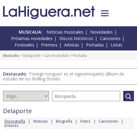
MUSICALIA:
Noticias musicales
Novedades
Próximas novedades
Discos históricos
Canciones
Festivales
Premios
Artistas
Portadas
Listas
Musicalia
>
Delaporte
>
Las montañas
> Portada
Destacado:
'Foreign tongues' es el vigesimoquinto álbum de
estudio de los Rolling Stones
Delaporte
Discografía
Noticias
Biografía
Fotos
Canciones
Enlaces