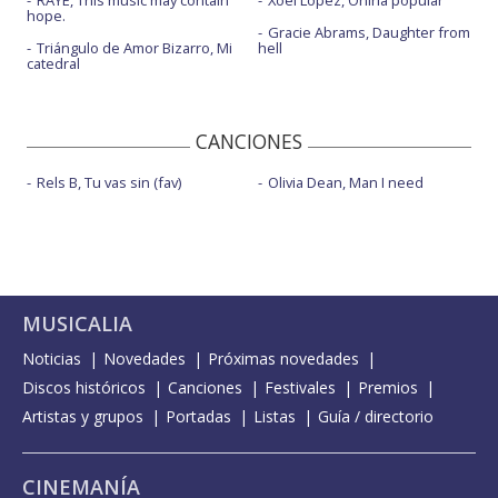
RAYE, This music may contain
Xoel López, Oniria popular
hope.
Gracie Abrams, Daughter from
Triángulo de Amor Bizarro, Mi
hell
catedral
CANCIONES
Rels B, Tu vas sin (fav)
Olivia Dean, Man I need
MUSICALIA
Noticias
Novedades
Próximas novedades
Discos históricos
Canciones
Festivales
Premios
Artistas y grupos
Portadas
Listas
Guía / directorio
CINEMANÍA