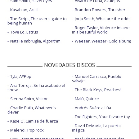
Sam Smith, Hazel eyes
Álvaro de Luna, Azulejos
Kasabian, Act III
Brandon Flowers, Thrasher
The Script, The user's guide to
Jorja Smith, What are the odds
being human
Roger Taylor, Violence insane
Tove Lo, Estrus
in a beautiful world
Natalie Imbruglia, Algorithm
Weezer, Weezer (Gold album)
NOVEDADES DISCOS
Tyla, A*Pop
Manuel Carrasco, Pueblo
salvaje I
Ana Torroja, Se ha acabado el
show
The Black Keys, Peaches!
Sienna Spiro, Visitor
Malú, Quince
Charlie Puth, Whatever's
Andrés Suárez, Lúa
clever
Foo Fighters, Your favorite toy
Kase.O, Camisa de fuerza
David DeMaría, La puerta
Melendi, Pop rock
mágica