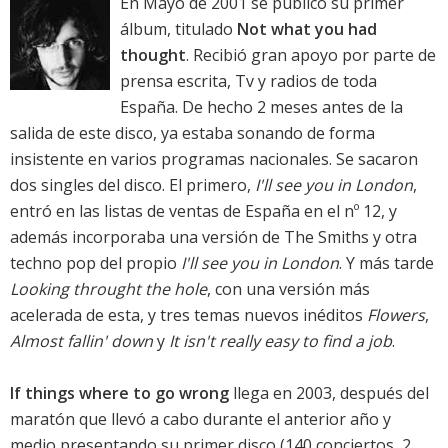
En Mayo de 2001 se publicó su primer
álbum, titulado
Not what you had
thought
. Recibió gran apoyo por parte de
prensa escrita, Tv y radios de toda
España. De hecho 2 meses antes de la
salida de este disco, ya estaba sonando de forma
insistente en varios programas nacionales. Se sacaron
dos singles del disco. El primero,
I'll see you in London
,
entró en las listas de ventas de España en el nº 12, y
además incorporaba una versión de The Smiths y otra
techno pop del propio
I'll see you in London
. Y más tarde
Looking throught the hole
, con una versión más
acelerada de esta, y tres temas nuevos inéditos
Flowers
,
Almost fallin' down
y
It isn't really easy to find a job
.
If things where to go wrong
llega en 2003, después del
maratón que llevó a cabo durante el anterior año y
medio presentando su primer disco (140 conciertos, 2