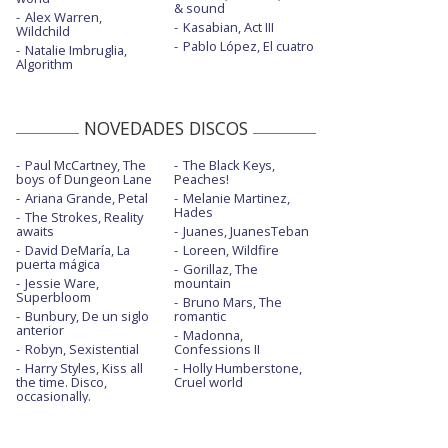
& sound
Alex Warren,
Kasabian, Act III
Wildchild
Pablo López, El cuatro
Natalie Imbruglia,
Algorithm
NOVEDADES DISCOS
Paul McCartney, The
The Black Keys,
boys of Dungeon Lane
Peaches!
Ariana Grande, Petal
Melanie Martinez,
Hades
The Strokes, Reality
awaits
Juanes, JuanesTeban
David DeMaría, La
Loreen, Wildfire
puerta mágica
Gorillaz, The
Jessie Ware,
mountain
Superbloom
Bruno Mars, The
Bunbury, De un siglo
romantic
anterior
Madonna,
Robyn, Sexistential
Confessions II
Harry Styles, Kiss all
Holly Humberstone,
the time. Disco,
Cruel world
occasionally.