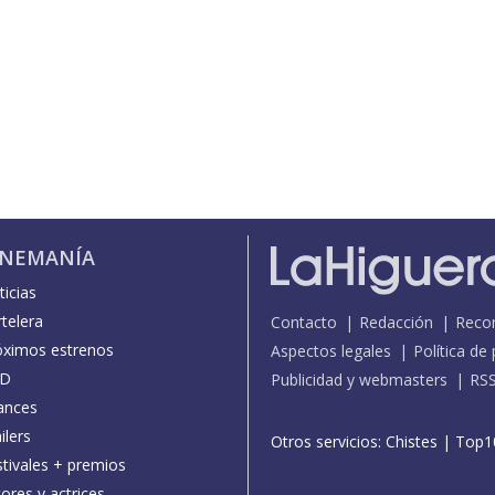
INEMANÍA
icias
telera
Contacto
Redacción
Reco
óximos estrenos
Aspectos legales
Política de
D
Publicidad y webmasters
RS
ances
ilers
Otros servicios:
Chistes
|
Top1
stivales + premios
ores y actrices