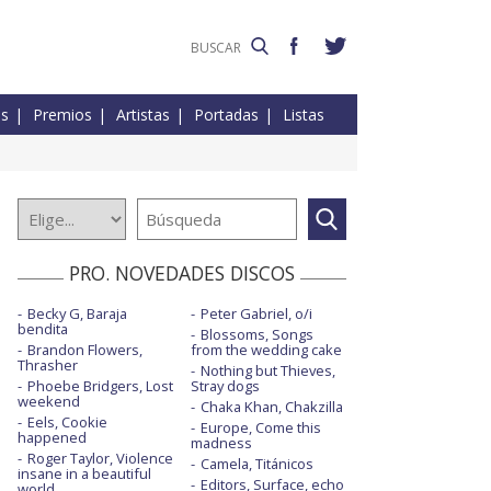
es
Premios
Artistas
Portadas
Listas
PRO. NOVEDADES DISCOS
Becky G, Baraja
Peter Gabriel, o/i
bendita
Blossoms, Songs
Brandon Flowers,
from the wedding cake
Thrasher
Nothing but Thieves,
Phoebe Bridgers, Lost
Stray dogs
weekend
Chaka Khan, Chakzilla
Eels, Cookie
Europe, Come this
happened
madness
Roger Taylor, Violence
Camela, Titánicos
insane in a beautiful
Editors, Surface, echo
world