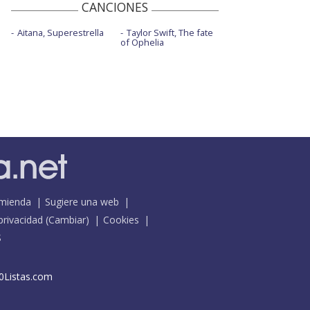
CANCIONES
Aitana, Superestrella
Taylor Swift, The fate
of Ophelia
mienda
Sugiere una web
 privacidad
(
Cambiar
)
Cookies
S
0Listas.com