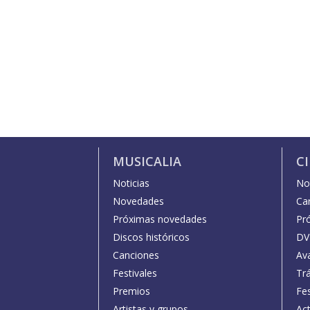
MUSICALIA
C
Noticias
Not
Novedades
Car
Próximas novedades
Pr
Discos históricos
DV
Canciones
Av
Festivales
Trá
Premios
Fe
Artistas y grupos
Act