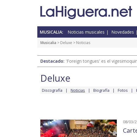
MUSICALIA:
Noticias musicales
Novedades
Musicalia
>
Deluxe
> Noticias
Destacado:
'Foreign tongues' es el vigesimoqui
Deluxe
Discografía
Noticias
Biografía
Fotos
08/03/
Cart