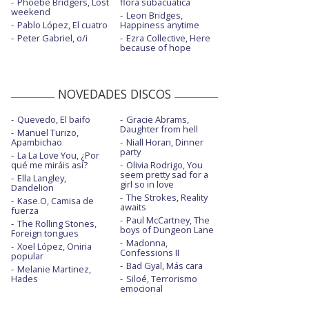
Phoebe Bridgers, Lost
flora subacuática
weekend
Leon Bridges,
Pablo López, El cuatro
Happiness anytime
Peter Gabriel, o/i
Ezra Collective, Here
because of hope
NOVEDADES DISCOS
Quevedo, El baifo
Gracie Abrams,
Daughter from hell
Manuel Turizo,
Apambichao
Niall Horan, Dinner
party
La La Love You, ¿Por
qué me miráis así?
Olivia Rodrigo, You
seem pretty sad for a
Ella Langley,
girl so in love
Dandelion
The Strokes, Reality
Kase.O, Camisa de
awaits
fuerza
Paul McCartney, The
The Rolling Stones,
boys of Dungeon Lane
Foreign tongues
Madonna,
Xoel López, Oniria
Confessions II
popular
Bad Gyal, Más cara
Melanie Martinez,
Hades
Siloé, Terrorismo
emocional