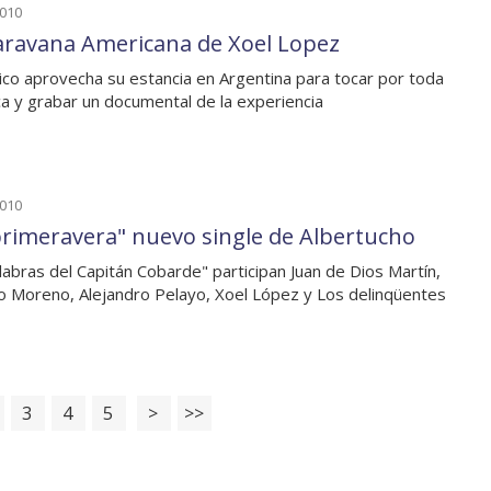
2010
aravana Americana de Xoel Lopez
ico aprovecha su estancia en Argentina para tocar por toda
a y grabar un documental de la experiencia
2010
primeravera" nuevo single de Albertucho
labras del Capitán Cobarde" participan Juan de Dios Martín,
o Moreno, Alejandro Pelayo, Xoel López y Los delinqüentes
3
4
5
>
>>