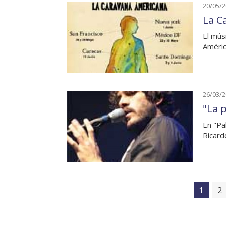
20/05/
La C
El mús
Améric
26/03/
"La 
En "Pa
Ricard
1
2