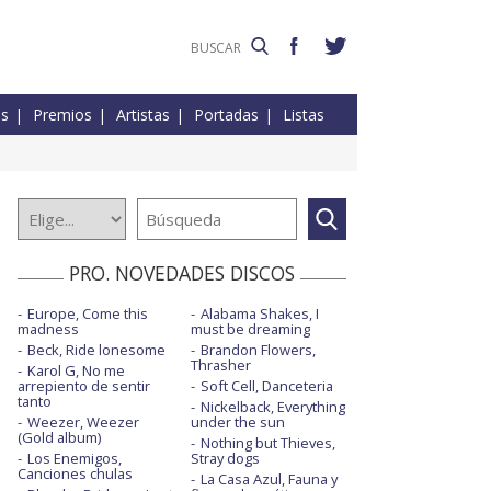
es
Premios
Artistas
Portadas
Listas
PRO. NOVEDADES DISCOS
Europe, Come this
Alabama Shakes, I
madness
must be dreaming
Beck, Ride lonesome
Brandon Flowers,
Thrasher
Karol G, No me
arrepiento de sentir
Soft Cell, Danceteria
tanto
Nickelback, Everything
Weezer, Weezer
under the sun
(Gold album)
Nothing but Thieves,
Los Enemigos,
Stray dogs
Canciones chulas
La Casa Azul, Fauna y