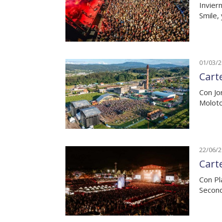
Invier
Smile,
01/03/
Cart
Con Jo
Moloto
22/06/
Carte
Con Pl
Second