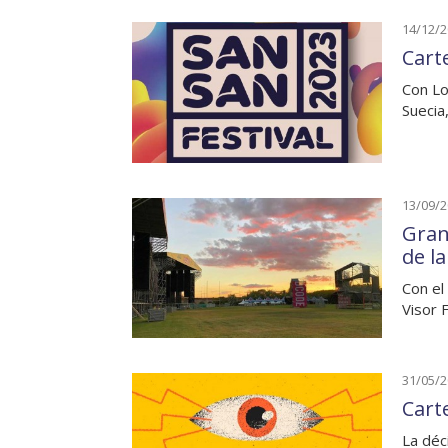
14/12/
Cart
Con Lo
Suecia
13/09/
Gran
de l
Con el
Visor 
31/05/
Cart
La déc