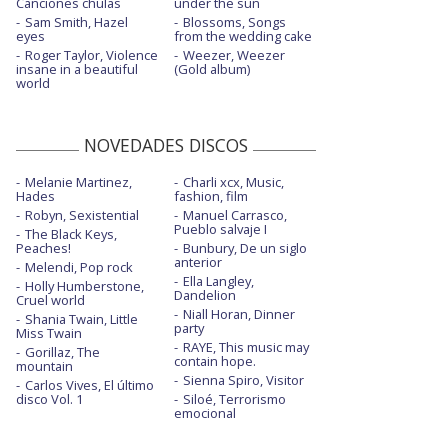
Canciones chulas
under the sun
Sam Smith, Hazel
Blossoms, Songs
eyes
from the wedding cake
Roger Taylor, Violence
Weezer, Weezer
insane in a beautiful
(Gold album)
world
NOVEDADES DISCOS
Melanie Martinez,
Charli xcx, Music,
Hades
fashion, film
Robyn, Sexistential
Manuel Carrasco,
Pueblo salvaje I
The Black Keys,
Peaches!
Bunbury, De un siglo
anterior
Melendi, Pop rock
Ella Langley,
Holly Humberstone,
Dandelion
Cruel world
Niall Horan, Dinner
Shania Twain, Little
party
Miss Twain
RAYE, This music may
Gorillaz, The
contain hope.
mountain
Sienna Spiro, Visitor
Carlos Vives, El último
disco Vol. 1
Siloé, Terrorismo
emocional