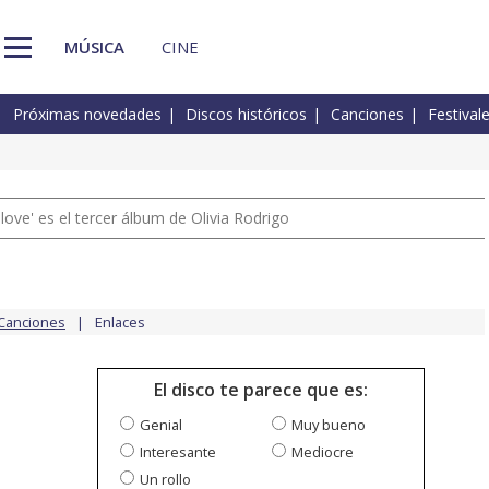
MÚSICA
CINE
Próximas novedades
Discos históricos
Canciones
Festival
 love' es el tercer álbum de Olivia Rodrigo
Canciones
Enlaces
El disco te parece que es:
Genial
Muy bueno
Interesante
Mediocre
Un rollo