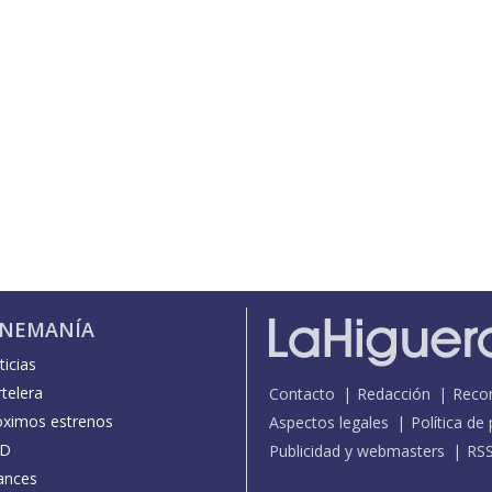
INEMANÍA
icias
telera
Contacto
Redacción
Reco
óximos estrenos
Aspectos legales
Política de
D
Publicidad y webmasters
RS
ances