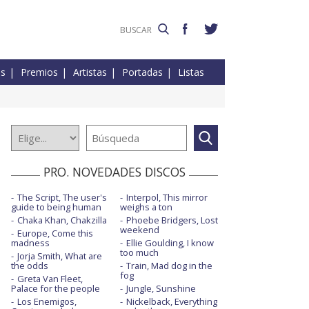
es
Premios
Artistas
Portadas
Listas
PRO. NOVEDADES DISCOS
The Script, The user's
Interpol, This mirror
guide to being human
weighs a ton
Chaka Khan, Chakzilla
Phoebe Bridgers, Lost
weekend
Europe, Come this
madness
Ellie Goulding, I know
too much
Jorja Smith, What are
the odds
Train, Mad dog in the
fog
Greta Van Fleet,
Palace for the people
Jungle, Sunshine
Los Enemigos,
Nickelback, Everything