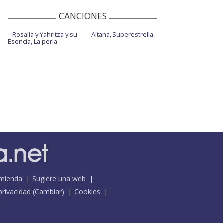
CANCIONES
Rosalía y Yahritza y su
Aitana, Superestrella
Esencia, La perla
mienda
Sugiere una web
 privacidad
(
Cambiar
)
Cookies
S