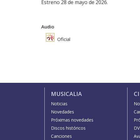
Estreno 28 de mayo de 2026.
Audio
Oficial
MUSICALIA
C
Noticias
Not
Novedades
Car
Próximas novedades
Pr
Discos históricos
DV
Canciones
Av