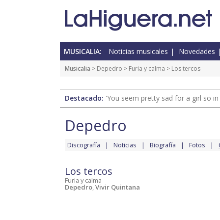
MUSICALIA:
Noticias musicales
Novedades
Musicalia
>
Depedro
>
Furia y calma
> Los tercos
Destacado:
'You seem pretty sad for a girl so in
Depedro
Discografía
Noticias
Biografía
Fotos
Los tercos
Furia y calma
Depedro
,
Vivir Quintana