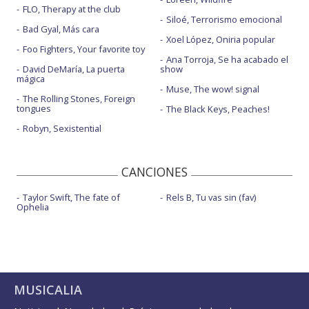
FLO, Therapy at the club
Siloé, Terrorismo emocional
Noche oscura - Abierto hasta las 2
Bad Gyal, Más cara
Xoel López, Oniria popular
Noche oscura - con Leiva
Foo Fighters, Your favorite toy
Ana Torroja, Se ha acabado el
Nubes de papel - con Izal
David DeMaría, La puerta
show
mágica
Muse, The wow! signal
Ojalá el amor nos salve
The Rolling Stones, Foreign
tongues
The Black Keys, Peaches!
Panamericana - en Abierto hasta las 2
Robyn, Sexistential
Panamericana - en Radio Gladys Palmera
Panamericana - Live in Shasta
CANCIONES
Para olvidarte - con Fetén Fetén
Taylor Swift, The fate of
Rels B, Tu vas sin (fav)
Ophelia
Quiero descansar - acústico
Quiero descansar - con la letra
Ser valiente - en Abierto hasta las 2
Ser valiente - Warner Music Café
MUSICALIA