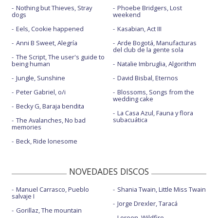
Nothing but Thieves, Stray
Phoebe Bridgers, Lost
DF - en Abierto hasta las 2
dogs
weekend
Diciembre - con Vetusta Morla - Todo va a salir..
Eels, Cookie happened
Kasabian, Act III
Anni B Sweet, Alegría
Arde Bogotá, Manufacturas
Entre el cielo y el barro - con la letra
del club de la gente sola
The Script, The user's guide to
La casa de sal - en Abierto hasta las 2
being human
Natalie Imbruglia, Algorithm
Jungle, Sunshine
David Bisbal, Eternos
La casa de sal - Warner Music Café
Peter Gabriel, o/i
Blossoms, Songs from the
La Gloria
wedding cake
Becky G, Baraja bendita
Llorona - con Fuel Fandango
La Casa Azul, Fauna y flora
subacuática
The Avalanches, No bad
memories
Lo que va pasando
Beck, Ride lonesome
Lo que va pasando - con Rozalén - directo
Lugar perfecto
NOVEDADES DISCOS
Mañanita
Manuel Carrasco, Pueblo
Shania Twain, Little Miss Twain
salvaje I
Máquina de piedad
Jorge Drexler, Taracá
Gorillaz, The mountain
Máquina de piedad - Abierto hasta las 2
Loreen, Wildfire