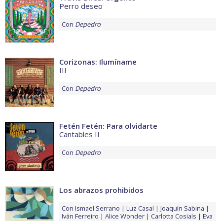
Perro deseo
Con
Depedro
Corizonas: Ilumíname
III
Con
Depedro
Fetén Fetén: Para olvidarte
Cantables II
Con
Depedro
Los abrazos prohibidos
Con
Ismael Serrano
Luz Casal
Joaquín Sabina
Iván Ferreiro
Alice Wonder
Carlotta Cosials
Eva