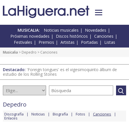
MUSICALIA:
Noticias musicales
Novedades
Próximas novedades
Discos históricos
Canciones
Festivales
Premios
Artistas
Portadas
Listas
Musicalia
>
Depedro
> Canciones
Destacado:
'Foreign tongues' es el vigesimoquinto álbum de
estudio de los Rolling Stones
Depedro
Discografía
Noticias
Biografía
Fotos
Canciones
Enlaces