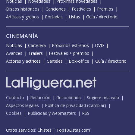
Solo quería
Noticias
Novedades
Próximas novedades
Discos históricos
Canciones
Festivales
Premios
Solo quería - Abierto hasta las 2
Artistas y grupos
Portadas
Listas
Guía / directorio
Somos viento - con Amparanoia
Te sigo soñando - con Luz Casal
CINEMANÍA
Vencedores invisibles - con Izal
Noticias
Cartelera
Próximos estrenos
DVD
Avances
Vidas autónomas - con Amparo Sánchez y Camilo Lara
Tráilers
Festivales + premios
Actores y actrices
Carteles
Box-office
Guía / directorio
Contacto
Redacción
Recomienda
Sugiere una web
Aspectos legales
Política de privacidad
(
Cambiar
)
Cookies
Publicidad y webmasters
RSS
Otros servicios:
Chistes
|
Top10Listas.com