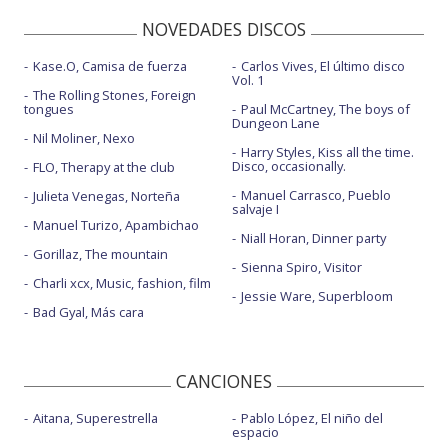
NOVEDADES DISCOS
Kase.O, Camisa de fuerza
Carlos Vives, El último disco
Vol. 1
The Rolling Stones, Foreign
tongues
Paul McCartney, The boys of
Dungeon Lane
Nil Moliner, Nexo
Harry Styles, Kiss all the time.
Disco, occasionally.
FLO, Therapy at the club
Manuel Carrasco, Pueblo
Julieta Venegas, Norteña
salvaje I
Manuel Turizo, Apambichao
Niall Horan, Dinner party
Gorillaz, The mountain
Sienna Spiro, Visitor
Charli xcx, Music, fashion, film
Jessie Ware, Superbloom
Bad Gyal, Más cara
CANCIONES
Aitana, Superestrella
Pablo López, El niño del
espacio