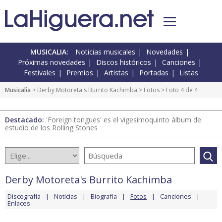
MUSICALIA:
Noticias musicales
Novedades
Próximas novedades
Discos históricos
Canciones
Festivales
Premios
Artistas
Portadas
Listas
Musicalia
>
Derby Motoreta's Burrito Kachimba
>
Fotos
> Foto 4 de 4
Destacado:
'Foreign tongues' es el vigesimoquinto álbum de
estudio de los Rolling Stones
Derby Motoreta's Burrito Kachimba
Discografía
Noticias
Biografía
Fotos
Canciones
Enlaces