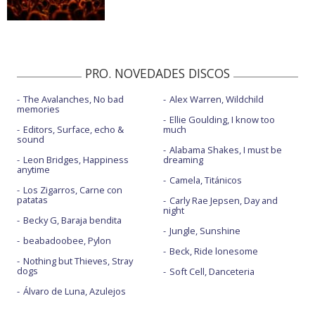
PRO. NOVEDADES DISCOS
The Avalanches, No bad
Alex Warren, Wildchild
memories
Ellie Goulding, I know too
Editors, Surface, echo &
much
sound
Alabama Shakes, I must be
Leon Bridges, Happiness
dreaming
anytime
Camela, Titánicos
Los Zigarros, Carne con
patatas
Carly Rae Jepsen, Day and
night
Becky G, Baraja bendita
Jungle, Sunshine
beabadoobee, Pylon
Beck, Ride lonesome
Nothing but Thieves, Stray
dogs
Soft Cell, Danceteria
Álvaro de Luna, Azulejos