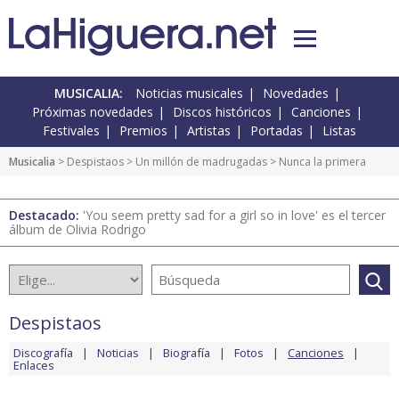
MUSICALIA:
Noticias musicales
Novedades
Próximas novedades
Discos históricos
Canciones
Festivales
Premios
Artistas
Portadas
Listas
Musicalia
>
Despistaos
>
Un millón de madrugadas
> Nunca la primera
Destacado:
'You seem pretty sad for a girl so in love' es el tercer
álbum de Olivia Rodrigo
Despistaos
Discografía
Noticias
Biografía
Fotos
Canciones
Enlaces