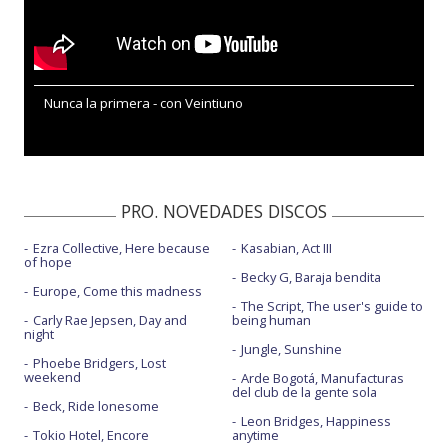
Nunca la primera - con Veintiuno
PRO. NOVEDADES DISCOS
Ezra Collective, Here because
Kasabian, Act III
of hope
Becky G, Baraja bendita
Europe, Come this madness
The Script, The user's guide to
Carly Rae Jepsen, Day and
being human
night
Jungle, Sunshine
Phoebe Bridgers, Lost
weekend
Arde Bogotá, Manufacturas
del club de la gente sola
Beck, Ride lonesome
Leon Bridges, Happiness
Tokio Hotel, Encore
anytime