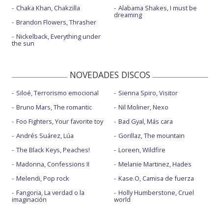
Chaka Khan, Chakzilla
Alabama Shakes, I must be
dreaming
Brandon Flowers, Thrasher
Nickelback, Everything under
the sun
NOVEDADES DISCOS
Siloé, Terrorismo emocional
Sienna Spiro, Visitor
Bruno Mars, The romantic
Nil Moliner, Nexo
Foo Fighters, Your favorite toy
Bad Gyal, Más cara
Andrés Suárez, Lúa
Gorillaz, The mountain
The Black Keys, Peaches!
Loreen, Wildfire
Madonna, Confessions II
Melanie Martinez, Hades
Melendi, Pop rock
Kase.O, Camisa de fuerza
Fangoria, La verdad o la
Holly Humberstone, Cruel
imaginación
world