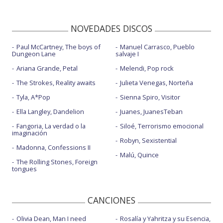
NOVEDADES DISCOS
Paul McCartney, The boys of
Manuel Carrasco, Pueblo
Dungeon Lane
salvaje I
Ariana Grande, Petal
Melendi, Pop rock
The Strokes, Reality awaits
Julieta Venegas, Norteña
Tyla, A*Pop
Sienna Spiro, Visitor
Ella Langley, Dandelion
Juanes, JuanesTeban
Fangoria, La verdad o la
Siloé, Terrorismo emocional
imaginación
Robyn, Sexistential
Madonna, Confessions II
Malú, Quince
The Rolling Stones, Foreign
tongues
CANCIONES
Olivia Dean, Man I need
Rosalía y Yahritza y su Esencia,