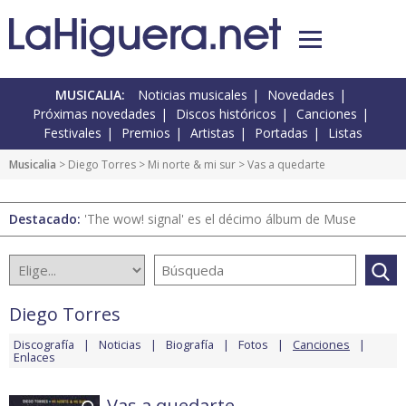
MUSICALIA:
Noticias musicales
Novedades
Próximas novedades
Discos históricos
Canciones
Festivales
Premios
Artistas
Portadas
Listas
Musicalia
>
Diego Torres
>
Mi norte & mi sur
> Vas a quedarte
Destacado:
'The wow! signal' es el décimo álbum de Muse
Diego Torres
Discografía
Noticias
Biografía
Fotos
Canciones
Enlaces
Vas a quedarte