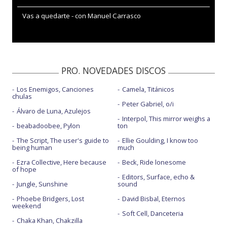
Vas a quedarte - con Manuel Carrasco
PRO. NOVEDADES DISCOS
Los Enemigos, Canciones
Camela, Titánicos
chulas
Peter Gabriel, o/i
Álvaro de Luna, Azulejos
Interpol, This mirror weighs a
beabadoobee, Pylon
ton
The Script, The user's guide to
Ellie Goulding, I know too
being human
much
Ezra Collective, Here because
Beck, Ride lonesome
of hope
Editors, Surface, echo &
Jungle, Sunshine
sound
Phoebe Bridgers, Lost
David Bisbal, Eternos
weekend
Soft Cell, Danceteria
Chaka Khan, Chakzilla