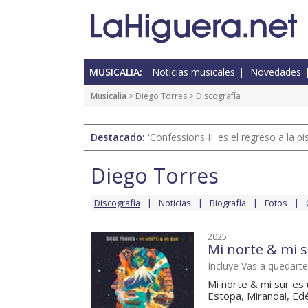
MUSICALIA:
Noticias musicales
Novedades
Musicalia
>
Diego Torres
> Discografía
Destacado:
'Confessions II' es el regreso a la 
Diego Torres
Discografía
Noticias
Biografía
Fotos
2025
Mi norte & mi 
Incluye Vas a quedarte
Mi norte & mi sur es
Estopa, Miranda!, Ed