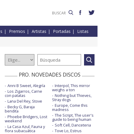
es
Premios
Artistas
Portadas
Listas
PRO. NOVEDADES DISCOS
Anni B Sweet, Alegría
Interpol, This mirror
weighs a ton
Los Zigarros, Carne
con patatas
Nothing but Thieves,
Stray dogs
Lana Del Rey, Stove
Europe, Come this
Becky G, Baraja
madness
bendita
The Script, The user's
Phoebe Bridgers, Lost
guide to being human
weekend
Soft Cell, Danceteria
La Casa Azul, Fauna y
flora subacuática
Tove Lo, Estrus