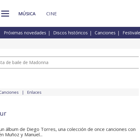
MÚSICA
CINE
Próximas novedades
Discos históricos
Canciones
Festival
pista de baile de Madonna
Canciones
Enlaces
sur
 un álbum de Diego Torres, una colección de once canciones con
én Muñoz y Manuel...