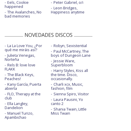
Eels, Cookie
Peter Gabriel, o/i
happened
Leon Bridges,
The Avalanches, No
Happiness anytime
bad memories
NOVEDADES DISCOS
La La Love You, ¿Por
Robyn, Sexistential
qué me miráis así?
Paul McCartney, The
Julieta Venegas,
boys of Dungeon Lane
Norteña
Jessie Ware,
Rels B: love love
Superbloom
FLAKK
Harry Styles, Kiss all
The Black Keys,
the time. Disco,
Peaches!
occasionally.
Kany García, Puerta
Charli xcx, Music,
abierta
fashion, film
FLO, Therapy at the
Sienna Spiro, Visitor
club
Laura Pausini, Yo
Ella Langley,
canto 2
Dandelion
Shania Twain, Little
Manuel Turizo,
Miss Twain
Apambichao