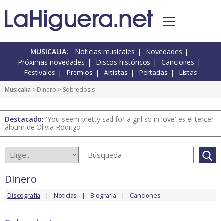
MUSICALIA:
Noticias musicales
Novedades
Próximas novedades
Discos históricos
Canciones
Festivales
Premios
Artistas
Portadas
Listas
Musicalia
>
Dinero
> Sobredosis
Destacado:
'You seem pretty sad for a girl so in love' es el tercer
álbum de Olivia Rodrigo
Dinero
Discografía
Noticias
Biografía
Canciones