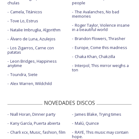
chulas
people
Camela, Titánicos
The Avalanches, No bad
memories
Tove Lo, Estrus
Roger Taylor, Violence insane
in a beautiful world
Natalie Imbruglia, Algorithm
Brandon Flowers, Thrasher
Álvaro de Luna, Azulejos
Europe, Come this madness
Los Zigarros, Carne con
patatas
Chaka Khan, Chakzilla
Leon Bridges, Happiness
anytime
Interpol, This mirror weighs a
ton
Toundra, Siete
Alex Warren, Wildchild
NOVEDADES DISCOS
Niall Horan, Dinner party
James Blake, Trying times
Kany García, Puerta abierta
Malú, Quince
Charli xcx, Music, fashion, film
RAYE, This music may contain
hope.