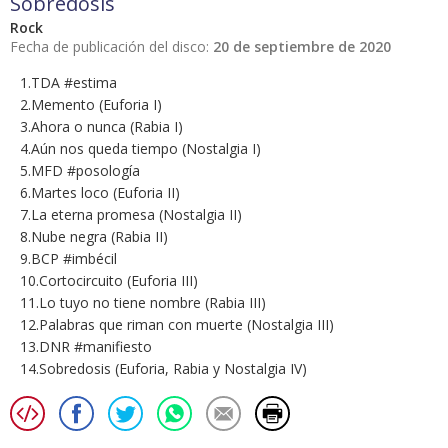
Sobredosis
Rock
Fecha de publicación del disco:
20 de septiembre de 2020
1.TDA #estima
2.Memento (Euforia I)
3.Ahora o nunca (Rabia I)
4.Aún nos queda tiempo (Nostalgia I)
5.MFD #posología
6.Martes loco (Euforia II)
7.La eterna promesa (Nostalgia II)
8.Nube negra (Rabia II)
9.BCP #imbécil
10.Cortocircuito (Euforia III)
11.Lo tuyo no tiene nombre (Rabia III)
12.Palabras que riman con muerte (Nostalgia III)
13.DNR #manifiesto
14.Sobredosis (Euforia, Rabia y Nostalgia IV)