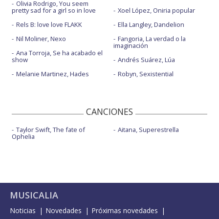
Olivia Rodrigo, You seem
pretty sad for a girl so in love
Xoel López, Oniria popular
Rels B: love love FLAKK
Ella Langley, Dandelion
Nil Moliner, Nexo
Fangoria, La verdad o la
imaginación
Ana Torroja, Se ha acabado el
show
Andrés Suárez, Lúa
Melanie Martinez, Hades
Robyn, Sexistential
CANCIONES
Taylor Swift, The fate of
Aitana, Superestrella
Ophelia
MUSICALIA
Noticias
Novedades
Próximas novedades