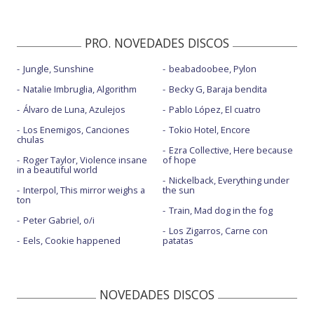
PRO. NOVEDADES DISCOS
Jungle, Sunshine
beabadoobee, Pylon
Natalie Imbruglia, Algorithm
Becky G, Baraja bendita
Álvaro de Luna, Azulejos
Pablo López, El cuatro
Los Enemigos, Canciones
Tokio Hotel, Encore
chulas
Ezra Collective, Here because
Roger Taylor, Violence insane
of hope
in a beautiful world
Nickelback, Everything under
Interpol, This mirror weighs a
the sun
ton
Train, Mad dog in the fog
Peter Gabriel, o/i
Los Zigarros, Carne con
Eels, Cookie happened
patatas
NOVEDADES DISCOS