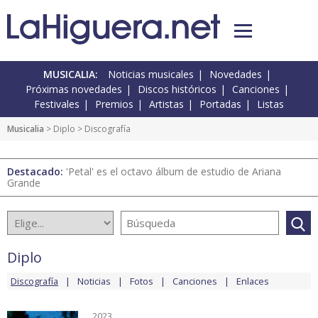
MUSICALIA:
Noticias musicales
Novedades
Próximas novedades
Discos históricos
Canciones
Festivales
Premios
Artistas
Portadas
Listas
Musicalia
>
Diplo
> Discografía
Destacado:
'Petal' es el octavo álbum de estudio de Ariana
Grande
Diplo
Discografía
Noticias
Fotos
Canciones
Enlaces
2023