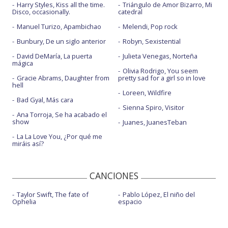
Harry Styles, Kiss all the time.
Triángulo de Amor Bizarro, Mi
Disco, occasionally.
catedral
Manuel Turizo, Apambichao
Melendi, Pop rock
Bunbury, De un siglo anterior
Robyn, Sexistential
David DeMaría, La puerta
Julieta Venegas, Norteña
mágica
Olivia Rodrigo, You seem
Gracie Abrams, Daughter from
pretty sad for a girl so in love
hell
Loreen, Wildfire
Bad Gyal, Más cara
Sienna Spiro, Visitor
Ana Torroja, Se ha acabado el
show
Juanes, JuanesTeban
La La Love You, ¿Por qué me
miráis así?
CANCIONES
Taylor Swift, The fate of
Pablo López, El niño del
Ophelia
espacio