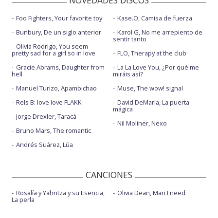
NOVEDADES DISCOS
Foo Fighters, Your favorite toy
Kase.O, Camisa de fuerza
Bunbury, De un siglo anterior
Karol G, No me arrepiento de
sentir tanto
Olivia Rodrigo, You seem
pretty sad for a girl so in love
FLO, Therapy at the club
Gracie Abrams, Daughter from
La La Love You, ¿Por qué me
hell
miráis así?
Manuel Turizo, Apambichao
Muse, The wow! signal
Rels B: love love FLAKK
David DeMaría, La puerta
mágica
Jorge Drexler, Taracá
Nil Moliner, Nexo
Bruno Mars, The romantic
Andrés Suárez, Lúa
CANCIONES
Rosalía y Yahritza y su Esencia,
Olivia Dean, Man I need
La perla