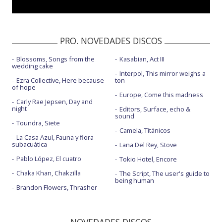
PRO. NOVEDADES DISCOS
Blossoms, Songs from the
Kasabian, Act III
wedding cake
Interpol, This mirror weighs a
Ezra Collective, Here because
ton
of hope
Europe, Come this madness
Carly Rae Jepsen, Day and
night
Editors, Surface, echo &
sound
Toundra, Siete
Camela, Titánicos
La Casa Azul, Fauna y flora
subacuática
Lana Del Rey, Stove
Pablo López, El cuatro
Tokio Hotel, Encore
Chaka Khan, Chakzilla
The Script, The user's guide to
being human
Brandon Flowers, Thrasher