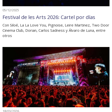
05/12/2025
Festival de les Arts 2026: Cartel por días
Con Siloé, La La Love You, Pignoise, Leire Martinez, Two Door
Cinema Club, Dorian, Carlos Sadness y Álvaro de Luna, entre
otros
18/03/2026