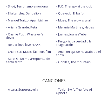
Siloé, Terrorismo emocional
FLO, Therapy at the club
Ella Langley, Dandelion
Quevedo, El baifo
Manuel Turizo, Apambichao
Muse, The wow! signal
Ariana Grande, Petal
Melanie Martinez, Hades
Charlie Puth, Whatever's
Juanes, JuanesTeban
clever
Fangoria, La verdad o la
Rels B: love love FLAKK
imaginación
Charli xcx, Music, fashion, film
Ana Torroja, Se ha acabado el
show
Karol G, No me arrepiento de
sentir tanto
Gorillaz, The mountain
CANCIONES
Aitana, Superestrella
Taylor Swift, The fate of
Ophelia