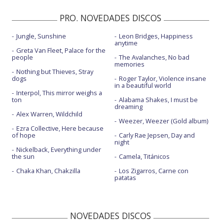
PRO. NOVEDADES DISCOS
Jungle, Sunshine
Leon Bridges, Happiness
anytime
Greta Van Fleet, Palace for the
people
The Avalanches, No bad
memories
Nothing but Thieves, Stray
dogs
Roger Taylor, Violence insane
in a beautiful world
Interpol, This mirror weighs a
ton
Alabama Shakes, I must be
dreaming
Alex Warren, Wildchild
Weezer, Weezer (Gold album)
Ezra Collective, Here because
of hope
Carly Rae Jepsen, Day and
night
Nickelback, Everything under
the sun
Camela, Titánicos
Chaka Khan, Chakzilla
Los Zigarros, Carne con
patatas
NOVEDADES DISCOS