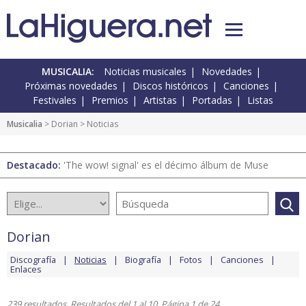
MUSICALIA:
Noticias musicales
Novedades
Próximas novedades
Discos históricos
Canciones
Festivales
Premios
Artistas
Portadas
Listas
Musicalia
>
Dorian
> Noticias
Destacado:
'The wow! signal' es el décimo álbum de Muse
Dorian
Discografía
Noticias
Biografía
Fotos
Canciones
Enlaces
239 resultados. Resultados del 1 al 10. Página 1 de 24