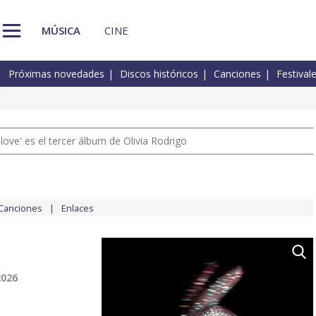
MÚSICA
CINE
Próximas novedades
Discos históricos
Canciones
Festival
 love' es el tercer álbum de Olivia Rodrigo
Canciones
Enlaces
2026