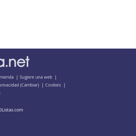
mienda
Sugiere una web
 privacidad
(
Cambiar
)
Cookies
S
0Listas.com