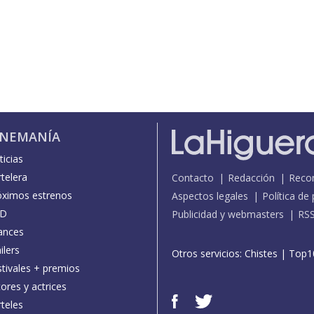
INEMANÍA
icias
telera
Contacto
Redacción
Reco
óximos estrenos
Aspectos legales
Política de
D
Publicidad y webmasters
RS
ances
ilers
Otros servicios:
Chistes
|
Top1
stivales + premios
ores y actrices
teles