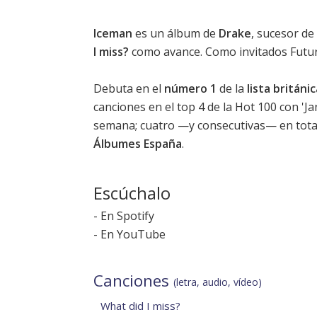
Iceman
es un álbum de
Drake
, sucesor de 
I miss?
como avance. Como invitados Futur
Debuta en el
número 1
de la
lista britán
canciones en el top 4 de la Hot 100 con 'J
semana; cuatro —y consecutivas— en total 
Álbumes España
.
Escúchalo
-
En Spotify
-
En YouTube
Canciones
(letra, audio, vídeo)
What did I miss?