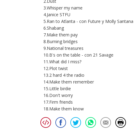
2.Dust
3.Whisper my name
4.Janice STFU
5.Ran to Atlanta - con Future y Molly Santana
6.Shabang
7.Make them pay
8.Burning bridges
9.National treasures
10.B's on the table - con 21 Savage
11.What did I miss?
12.Plot twist
13.2 hard 4 the radio
14.Make them remember
15.Little birdie
16.Don't worry
17.Firm friends
18.Make them know