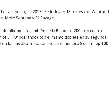
'
For all the dogs
' (2023). Se incluyen 18 cortes con
What did
e, Molly Santana y 21 Savage.
ica de álbumes
. Y
también
de la
Billboard 200
(con cuatro
anice STFU' liderando); con el mismo doblete en su segunda
en lo más alto. Inicia camino en el
número 8
de la
Top 100