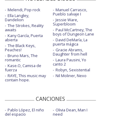
Melendi, Pop rock
Manuel Carrasco,
Pueblo salvaje I
Ella Langley,
Dandelion
Jessie Ware,
Superbloom
The Strokes, Reality
awaits
Paul McCartney, The
boys of Dungeon Lane
Kany García, Puerta
abierta
David DeMaría, La
puerta mágica
The Black Keys,
Peaches!
Gracie Abrams,
Daughter from hell
Bruno Mars, The
romantic
Laura Pausini, Yo
canto 2
Kase.O, Camisa de
fuerza
Robyn, Sexistential
RAYE, This music may
Nil Moliner, Nexo
contain hope.
CANCIONES
Pablo López, El niño
Olivia Dean, Man I
del espacio
need