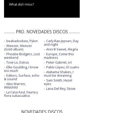
What did I miss?
PRO. NOVEDADES DISCOS
beabadoobee, Pylon
Carly Rae Jepsen, Day
and night
Weezer, Weezer
(Gold album)
Anni B Sweet, Alegría
Phoebe Bridgers, Lost
Europe, Come this
weekend
madness
Tove Lo, Estrus
Peter Gabriel, o/i
Ellie Goulding, I know
Pablo López, El cuatro
too much
Alabama Shakes, I
Editors, Surface, echo
must be dreaming
& sound
Sam Smith, Hazel
Alex Warren,
eyes
Wildchild
Lana Del Rey, Stove
La Casa Azul, Fauna y
flora subacuática
NOVEDADES DISCOS