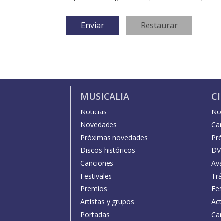
MUSICALIA
C
Noticias
Not
Novedades
Car
Próximas novedades
Pr
Discos históricos
DV
Canciones
Av
Festivales
Trá
Premios
Fe
Artistas y grupos
Act
Portadas
Car