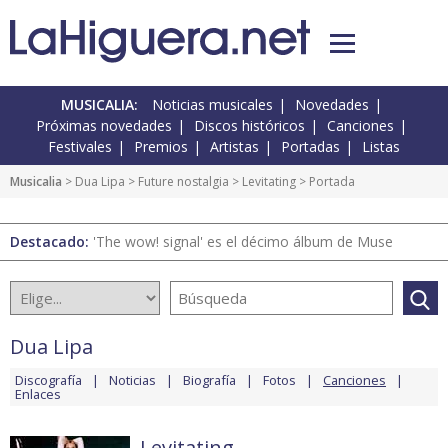
MUSICALIA:
Noticias musicales
Novedades
Próximas novedades
Discos históricos
Canciones
Festivales
Premios
Artistas
Portadas
Listas
Musicalia
>
Dua Lipa
>
Future nostalgia
>
Levitating
> Portada
Destacado:
'The wow! signal' es el décimo álbum de Muse
Dua Lipa
Discografía
Noticias
Biografía
Fotos
Canciones
Enlaces
Levitating