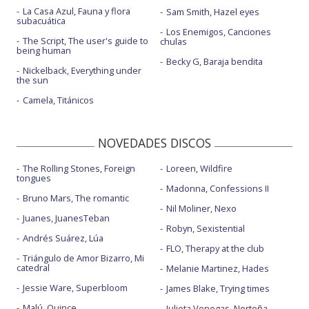
La Casa Azul, Fauna y flora
Sam Smith, Hazel eyes
subacuática
Los Enemigos, Canciones
The Script, The user's guide to
chulas
being human
Becky G, Baraja bendita
Nickelback, Everything under
the sun
Camela, Titánicos
NOVEDADES DISCOS
The Rolling Stones, Foreign
Loreen, Wildfire
tongues
Madonna, Confessions II
Bruno Mars, The romantic
Nil Moliner, Nexo
Juanes, JuanesTeban
Robyn, Sexistential
Andrés Suárez, Lúa
FLO, Therapy at the club
Triángulo de Amor Bizarro, Mi
catedral
Melanie Martinez, Hades
Jessie Ware, Superbloom
James Blake, Trying times
Malú, Quince
Julieta Venegas, Norteña