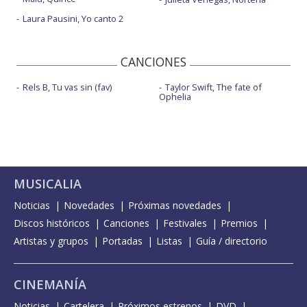
Laura Pausini, Yo canto 2
CANCIONES
Rels B, Tu vas sin (fav)
Taylor Swift, The fate of
Ophelia
MUSICALIA
Noticias
Novedades
Próximas novedades
Discos históricos
Canciones
Festivales
Premios
Artistas y grupos
Portadas
Listas
Guía / directorio
CINEMANÍA
Noticias
Cartelera
Próximos estrenos
DVD