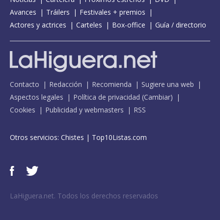
Avances
Tráilers
Festivales + premios
Actores y actrices
Carteles
Box-office
Guía / directorio
Contacto
Redacción
Recomienda
Sugiere una web
Aspectos legales
Política de privacidad
(
Cambiar
)
Cookies
Publicidad y webmasters
RSS
Otros servicios:
Chistes
|
Top10Listas.com
LaHiguera.net. Todos los derechos reservados