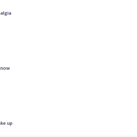
algia
t now
ake up