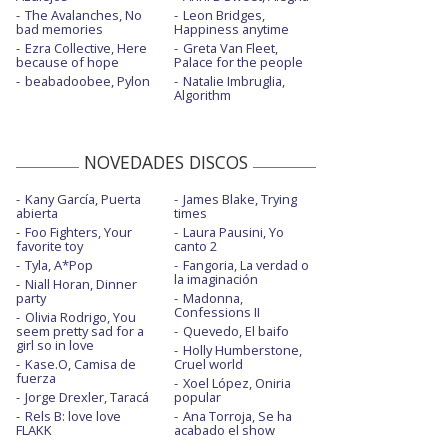
The Avalanches, No
Leon Bridges,
Don't start now - MTV EMAs 2019
bad memories
Happiness anytime
Ezra Collective, Here
Greta Van Fleet,
Don't start now - Saturday Night Live 2020
because of hope
Palace for the people
beabadoobee, Pylon
Natalie Imbruglia,
Don't start now - The Ellen Show
Algorithm
Don't start now - The Voice 2019
Electricity - con Silk City
NOVEDADES DISCOS
Electricity - con Silk City - dance
Kany García, Puerta
James Blake, Trying
abierta
times
Electricity - con Silk City - vertical
Foo Fighters, Your
Laura Pausini, Yo
favorite toy
canto 2
Fever - con Angèle
Tyla, A*Pop
Fangoria, La verdad o
la imaginación
Niall Horan, Dinner
party
Madonna,
Fever - con Angèle - con la letra
Confessions II
Olivia Rodrigo, You
seem pretty sad for a
Quevedo, El baifo
Future nostalgia - con la letra
girl so in love
Holly Humberstone,
Kase.O, Camisa de
Cruel world
Hallucinate
fuerza
Xoel López, Oniria
Jorge Drexler, Taracá
popular
Hallucinate - BBC Radio 1 Live Lounge
Rels B: love love
Ana Torroja, Se ha
FLAKK
acabado el show
Hallucinate - con la letra