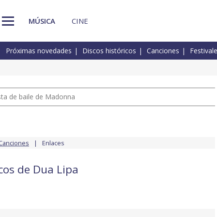
MÚSICA
CINE
Próximas novedades
Discos históricos
Canciones
Festival
pista de baile de Madonna
Canciones
Enlaces
scos de Dua Lipa
s