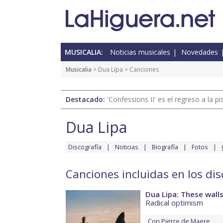
MUSICALIA:
Noticias musicales
Novedades
Musicalia
>
Dua Lipa
> Canciones
Destacado:
'Confessions II' es el regreso a la 
Dua Lipa
Discografía
Noticias
Biografía
Fotos
Canciones incluidas en los di
Dua Lipa: These wall
Radical optimism
Con
Pierre de Maere