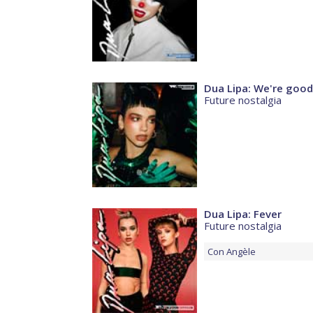
Dua Lipa: We're good
Future nostalgia
Dua Lipa: Fever
Future nostalgia
Con
Angèle