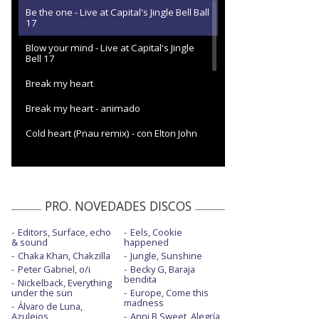
Be the one - Live at Capital's Jingle Bell Ball
17
Blow your mind - Live at Capital's Jingle
Bell 17
Break my heart
Break my heart - animado
Cold heart (Pnau remix) - con Elton John
Dance the night
Demeanor - con Pop Smoke
PRO. NOVEDADES DISCOS
Don't start now
Editors, Surface, echo
Eels, Cookie
Don't start now - ARIA Awards 2019
& sound
happened
Chaka Khan, Chakzilla
Jungle, Sunshine
Don't start now - con la letra
Peter Gabriel, o/i
Becky G, Baraja
bendita
Nickelback, Everything
Don't start now - Hello 2021: Americas
under the sun
Europe, Come this
madness
Álvaro de Luna,
Don't start now - Live in LA, 2019
Azulejos
Anni B Sweet, Alegría