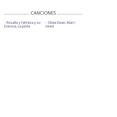
Handlebars - con Jennie
CANCIONES
Happy for you - Saturday Night Live 2024
Rosalía y Yahritza y su
Olivia Dean, Man I
Homesick - con Pablo Alborán - Los 40
Esencia, La perla
need
Music Awards
Homesick - Later... with Jools Holland
Homesick - Sounds like friday night
Houdini
Houdini - Glastonbury 2024
IDGAF
IDGAF - BBCR1 - Charli XCX, Zara Larsson,
MØ, Alma
IDGAF - directo
IDGAF - The Ellen Show
IDGAF - The Voice 2018