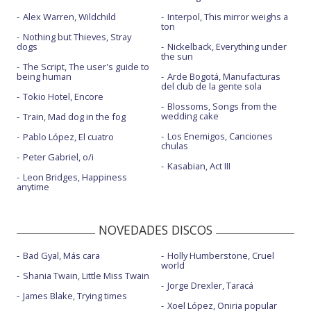
Alex Warren, Wildchild
Interpol, This mirror weighs a
ton
Nothing but Thieves, Stray
dogs
Nickelback, Everything under
the sun
The Script, The user's guide to
being human
Arde Bogotá, Manufacturas
del club de la gente sola
Tokio Hotel, Encore
Blossoms, Songs from the
wedding cake
Train, Mad dog in the fog
Los Enemigos, Canciones
Pablo López, El cuatro
chulas
Peter Gabriel, o/i
Kasabian, Act III
Leon Bridges, Happiness
anytime
NOVEDADES DISCOS
Bad Gyal, Más cara
Holly Humberstone, Cruel
world
Shania Twain, Little Miss Twain
Jorge Drexler, Taracá
James Blake, Trying times
Xoel López, Oniria popular