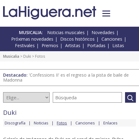
MUSICALIA:
Noticias musicales
Novedades
Próximas novedades
Discos históricos
Canciones
Festivales
Premios
Artistas
Portadas
Listas
Musicalia
>
Duki
> Fotos
Destacado:
'Confessions II' es el regreso a la pista de baile de
Madonna
Duki
Discografía
Noticias
Fotos
Canciones
Enlaces