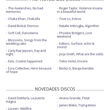
The Avalanches, No bad
Roger Taylor, Violence insane
memories
in a beautiful world
Chaka Khan, Chakzilla
Tove Lo, Estrus
David Bisbal, Eternos
Natalie Imbruglia, Algorithm
Soft Cell, Danceteria
Phoebe Bridgers, Lost
weekend
Blossoms, Songs from the
wedding cake
Editors, Surface, echo &
sound
Carly Rae Jepsen, Day and
night
Jorja Smith, What are the odds
Eels, Cookie happened
Tokio Hotel, Encore
Ezra Collective, Here because
Becky G, Baraja bendita
of hope
NOVEDADES DISCOS
David DeMaría, La puerta
Ariana Grande, Petal
mágica
James Blake, Trying times
Loreen, Wildfire