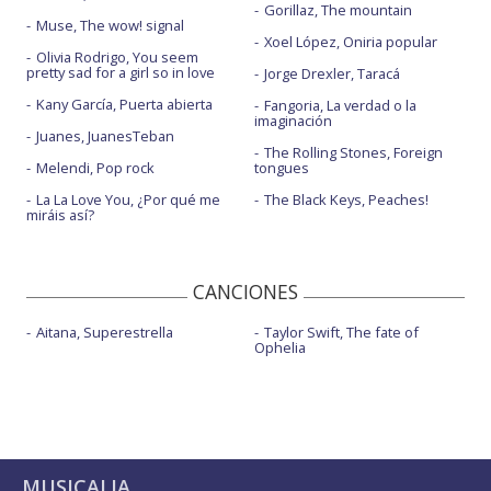
Gorillaz, The mountain
Muse, The wow! signal
Xoel López, Oniria popular
Olivia Rodrigo, You seem
pretty sad for a girl so in love
Jorge Drexler, Taracá
Kany García, Puerta abierta
Fangoria, La verdad o la
imaginación
Juanes, JuanesTeban
The Rolling Stones, Foreign
Melendi, Pop rock
tongues
La La Love You, ¿Por qué me
The Black Keys, Peaches!
miráis así?
CANCIONES
Aitana, Superestrella
Taylor Swift, The fate of
Ophelia
MUSICALIA