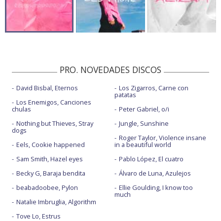
PRO. NOVEDADES DISCOS
David Bisbal, Eternos
Los Zigarros, Carne con
patatas
Los Enemigos, Canciones
chulas
Peter Gabriel, o/i
Nothing but Thieves, Stray
Jungle, Sunshine
dogs
Roger Taylor, Violence insane
Eels, Cookie happened
in a beautiful world
Sam Smith, Hazel eyes
Pablo López, El cuatro
Becky G, Baraja bendita
Álvaro de Luna, Azulejos
beabadoobee, Pylon
Ellie Goulding, I know too
much
Natalie Imbruglia, Algorithm
Tove Lo, Estrus