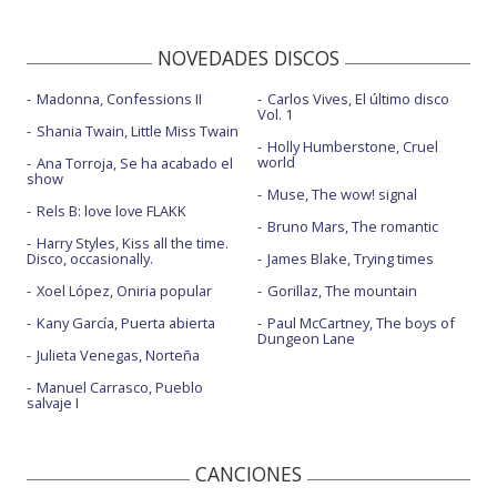
NOVEDADES DISCOS
Madonna, Confessions II
Carlos Vives, El último disco
Vol. 1
Shania Twain, Little Miss Twain
Holly Humberstone, Cruel
world
Ana Torroja, Se ha acabado el
show
Muse, The wow! signal
Rels B: love love FLAKK
Bruno Mars, The romantic
Harry Styles, Kiss all the time.
Disco, occasionally.
James Blake, Trying times
Xoel López, Oniria popular
Gorillaz, The mountain
Kany García, Puerta abierta
Paul McCartney, The boys of
Dungeon Lane
Julieta Venegas, Norteña
Manuel Carrasco, Pueblo
salvaje I
CANCIONES