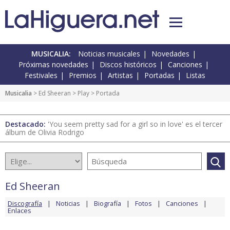
MUSICALIA:
Noticias musicales
Novedades
Próximas novedades
Discos históricos
Canciones
Festivales
Premios
Artistas
Portadas
Listas
Musicalia
>
Ed Sheeran
>
Play
> Portada
Destacado:
'You seem pretty sad for a girl so in love' es el tercer
álbum de Olivia Rodrigo
Ed Sheeran
Discografía
Noticias
Biografía
Fotos
Canciones
Enlaces