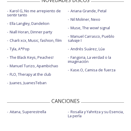
NOVEDADES DISCOS
Karol G, No me arrepiento de
Ariana Grande, Petal
sentir tanto
Nil Moliner, Nexo
Ella Langley, Dandelion
Muse, The wow! signal
Niall Horan, Dinner party
Manuel Carrasco, Pueblo
Charli xcx, Music, fashion, film
salvaje I
Tyla, A*Pop
Andrés Suárez, Lúa
The Black Keys, Peaches!
Fangoria, La verdad o la
imaginación
Manuel Turizo, Apambichao
Kase.O, Camisa de fuerza
FLO, Therapy at the club
Juanes, JuanesTeban
CANCIONES
Aitana, Superestrella
Rosalía y Yahritza y su Esencia,
La perla