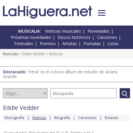
MUSICALIA:
Noticias musicales
Novedades
Próximas novedades
Discos históricos
Canciones
Festivales
Premios
Artistas
Portadas
Listas
Musicalia
>
Eddie Vedder
> Noticias
Destacado:
'Petal' es el octavo álbum de estudio de Ariana
Grande
Eddie Vedder
Discografía
Noticias
Biografía
Canciones
Enlaces
31 resultados. Resultados del 31 al 31. Página 4 de 4