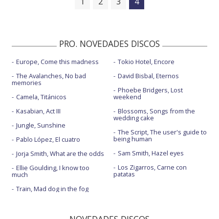
1
2
3
4
PRO. NOVEDADES DISCOS
Europe, Come this madness
Tokio Hotel, Encore
The Avalanches, No bad
David Bisbal, Eternos
memories
Phoebe Bridgers, Lost
Camela, Titánicos
weekend
Kasabian, Act III
Blossoms, Songs from the
wedding cake
Jungle, Sunshine
The Script, The user's guide to
being human
Pablo López, El cuatro
Sam Smith, Hazel eyes
Jorja Smith, What are the odds
Los Zigarros, Carne con
Ellie Goulding, I know too
patatas
much
Train, Mad dog in the fog