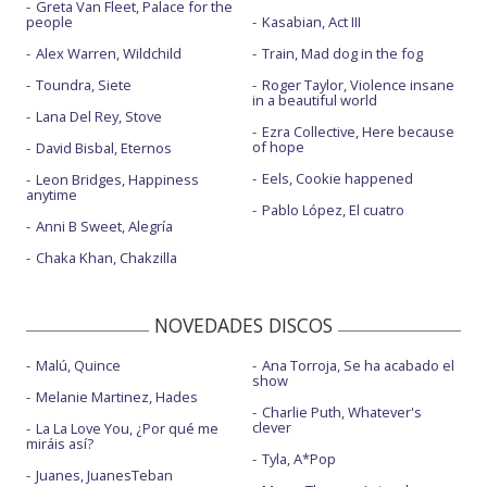
Greta Van Fleet, Palace for the
people
Kasabian, Act III
Alex Warren, Wildchild
Train, Mad dog in the fog
Toundra, Siete
Roger Taylor, Violence insane
in a beautiful world
Lana Del Rey, Stove
Ezra Collective, Here because
of hope
David Bisbal, Eternos
Eels, Cookie happened
Leon Bridges, Happiness
anytime
Pablo López, El cuatro
Anni B Sweet, Alegría
Chaka Khan, Chakzilla
NOVEDADES DISCOS
Malú, Quince
Ana Torroja, Se ha acabado el
show
Melanie Martinez, Hades
Charlie Puth, Whatever's
clever
La La Love You, ¿Por qué me
miráis así?
Tyla, A*Pop
Juanes, JuanesTeban