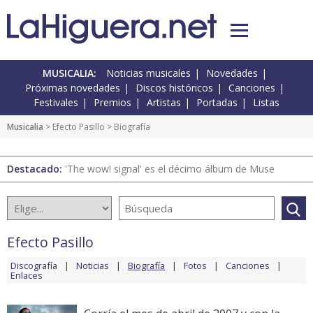
MUSICALIA:
Noticias musicales
Novedades
Próximas novedades
Discos históricos
Canciones
Festivales
Premios
Artistas
Portadas
Listas
Musicalia
>
Efecto Pasillo
> Biografía
Destacado:
'The wow! signal' es el décimo álbum de Muse
Efecto Pasillo
Discografía
Noticias
Biografía
Fotos
Canciones
Enlaces