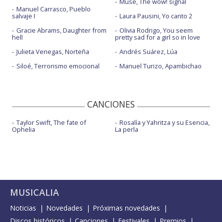
Muse, The wow! signal
Manuel Carrasco, Pueblo
salvaje I
Laura Pausini, Yo canto 2
Gracie Abrams, Daughter from
Olivia Rodrigo, You seem
hell
pretty sad for a girl so in love
Julieta Venegas, Norteña
Andrés Suárez, Lúa
Siloé, Terrorismo emocional
Manuel Turizo, Apambichao
CANCIONES
Taylor Swift, The fate of
Rosalía y Yahritza y su Esencia,
Ophelia
La perla
MUSICALIA
Noticias
Novedades
Próximas novedades
Discos históricos
Canciones
Festivales
Premios