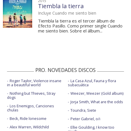
2015
Tiembla la tierra
Incluye Cuando me siento bien
Tiembla la tierra es el tercer álbum de
Efecto Pasillo. Como primer single Cuando
me siento bien. Sobre el álbum...
PRO. NOVEDADES DISCOS
Roger Taylor, Violence insane
La Casa Azul, Fauna y flora
in a beautiful world
subacuática
Nothing but Thieves, Stray
Weezer, Weezer (Gold album)
dogs
Jorja Smith, What are the odds
Los Enemigos, Canciones
chulas
Toundra, Siete
Beck, Ride lonesome
Peter Gabriel, o/i
Alex Warren, Wildchild
Ellie Goulding, I know too