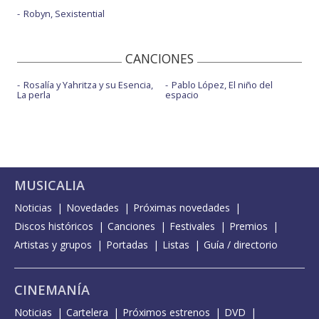
Robyn, Sexistential
CANCIONES
Rosalía y Yahritza y su Esencia,
Pablo López, El niño del
La perla
espacio
MUSICALIA
Noticias
Novedades
Próximas novedades
Discos históricos
Canciones
Festivales
Premios
Artistas y grupos
Portadas
Listas
Guía / directorio
CINEMANÍA
Noticias
Cartelera
Próximos estrenos
DVD