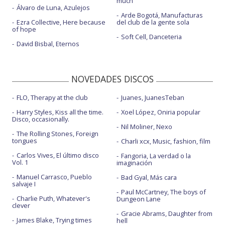
much
Álvaro de Luna, Azulejos
Arde Bogotá, Manufacturas
Ezra Collective, Here because
del club de la gente sola
of hope
Soft Cell, Danceteria
David Bisbal, Eternos
NOVEDADES DISCOS
FLO, Therapy at the club
Juanes, JuanesTeban
Harry Styles, Kiss all the time.
Xoel López, Oniria popular
Disco, occasionally.
Nil Moliner, Nexo
The Rolling Stones, Foreign
tongues
Charli xcx, Music, fashion, film
Carlos Vives, El último disco
Fangoria, La verdad o la
Vol. 1
imaginación
Manuel Carrasco, Pueblo
Bad Gyal, Más cara
salvaje I
Paul McCartney, The boys of
Charlie Puth, Whatever's
Dungeon Lane
clever
Gracie Abrams, Daughter from
James Blake, Trying times
hell