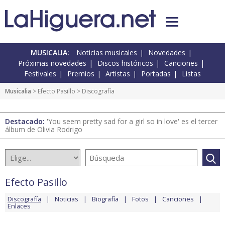
MUSICALIA:
Noticias musicales
Novedades
Próximas novedades
Discos históricos
Canciones
Festivales
Premios
Artistas
Portadas
Listas
Musicalia
>
Efecto Pasillo
> Discografía
Destacado:
'You seem pretty sad for a girl so in love' es el tercer
álbum de Olivia Rodrigo
Efecto Pasillo
Discografía
Noticias
Biografía
Fotos
Canciones
Enlaces