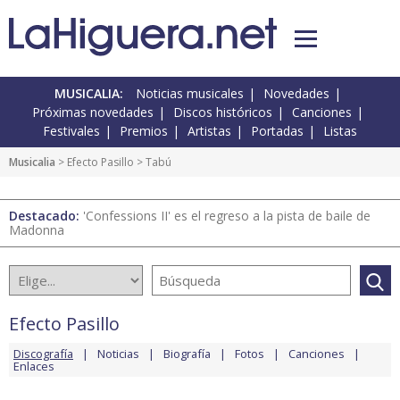
MUSICALIA:
Noticias musicales
Novedades
Próximas novedades
Discos históricos
Canciones
Festivales
Premios
Artistas
Portadas
Listas
Musicalia
>
Efecto Pasillo
> Tabú
Destacado:
'Confessions II' es el regreso a la pista de baile de
Madonna
Efecto Pasillo
Discografía
Noticias
Biografía
Fotos
Canciones
Enlaces