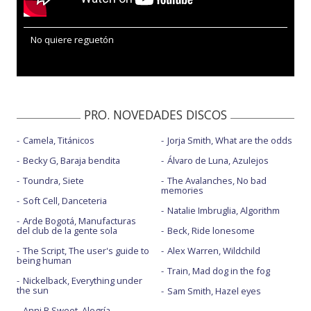
No quiere reguetón
PRO. NOVEDADES DISCOS
Camela, Titánicos
Jorja Smith, What are the odds
Becky G, Baraja bendita
Álvaro de Luna, Azulejos
Toundra, Siete
The Avalanches, No bad
memories
Soft Cell, Danceteria
Natalie Imbruglia, Algorithm
Arde Bogotá, Manufacturas
del club de la gente sola
Beck, Ride lonesome
The Script, The user's guide to
Alex Warren, Wildchild
being human
Train, Mad dog in the fog
Nickelback, Everything under
the sun
Sam Smith, Hazel eyes
Anni B Sweet, Alegría