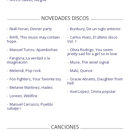
NOVEDADES DISCOS
Niall Horan, Dinner party
Bunbury, De un siglo anterior
RAYE, This music may contain
Carlos Vives, El último disco
hope.
Vol. 1
Manuel Turizo, Apambichao
Olivia Rodrigo, You seem
pretty sad for a girl so in love
Fangoria, La verdad o la
imaginación
Muse, The wow! signal
Melendi, Pop rock
Malú, Quince
Foo Fighters, Your favorite toy
Gracie Abrams, Daughter from
hell
Melanie Martinez, Hades
Xoel López, Oniria popular
Loreen, Wildfire
Manuel Carrasco, Pueblo
salvaje I
CANCIONES