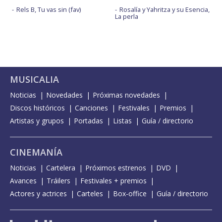
Rels B, Tu vas sin (fav)
Rosalía y Yahritza y su Esencia,
La perla
MUSICALIA
Noticias
Novedades
Próximas novedades
Discos históricos
Canciones
Festivales
Premios
Artistas y grupos
Portadas
Listas
Guía / directorio
CINEMANÍA
Noticias
Cartelera
Próximos estrenos
DVD
Avances
Tráilers
Festivales + premios
Actores y actrices
Carteles
Box-office
Guía / directorio