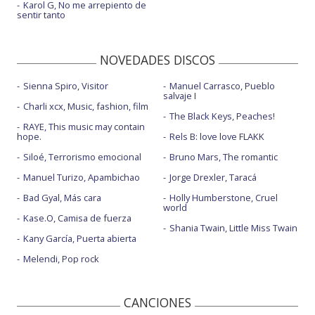
Karol G, No me arrepiento de
sentir tanto
NOVEDADES DISCOS
Sienna Spiro, Visitor
Manuel Carrasco, Pueblo
salvaje I
Charli xcx, Music, fashion, film
The Black Keys, Peaches!
RAYE, This music may contain
hope.
Rels B: love love FLAKK
Siloé, Terrorismo emocional
Bruno Mars, The romantic
Manuel Turizo, Apambichao
Jorge Drexler, Taracá
Bad Gyal, Más cara
Holly Humberstone, Cruel
world
Kase.O, Camisa de fuerza
Shania Twain, Little Miss Twain
Kany García, Puerta abierta
Melendi, Pop rock
CANCIONES