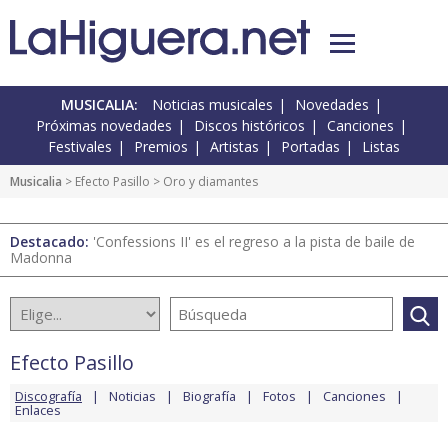
MUSICALIA:
Noticias musicales
Novedades
Próximas novedades
Discos históricos
Canciones
Festivales
Premios
Artistas
Portadas
Listas
Musicalia
>
Efecto Pasillo
> Oro y diamantes
Destacado:
'Confessions II' es el regreso a la pista de baile de
Madonna
Efecto Pasillo
Discografía
Noticias
Biografía
Fotos
Canciones
Enlaces