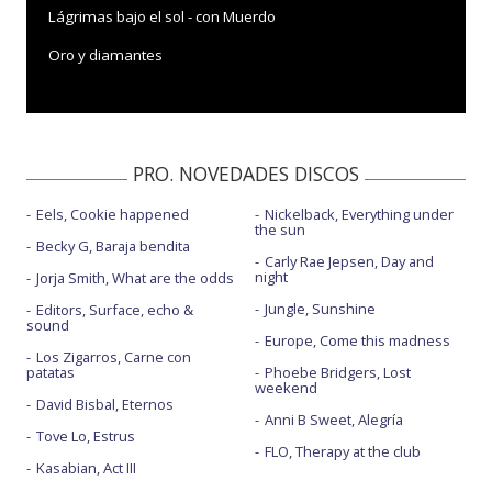
Lágrimas bajo el sol - con Muerdo
Oro y diamantes
PRO. NOVEDADES DISCOS
Eels, Cookie happened
Nickelback, Everything under
the sun
Becky G, Baraja bendita
Carly Rae Jepsen, Day and
night
Jorja Smith, What are the odds
Jungle, Sunshine
Editors, Surface, echo &
sound
Europe, Come this madness
Los Zigarros, Carne con
patatas
Phoebe Bridgers, Lost
weekend
David Bisbal, Eternos
Anni B Sweet, Alegría
Tove Lo, Estrus
FLO, Therapy at the club
Kasabian, Act III