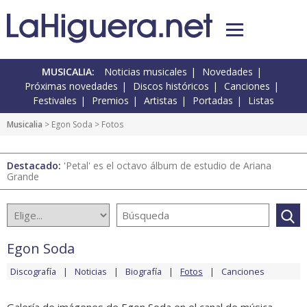
MUSICALIA:
Noticias musicales
Novedades
Próximas novedades
Discos históricos
Canciones
Festivales
Premios
Artistas
Portadas
Listas
Musicalia
>
Egon Soda
> Fotos
Destacado:
'Petal' es el octavo álbum de estudio de Ariana
Grande
Egon Soda
Discografía
Noticias
Biografía
Fotos
Canciones