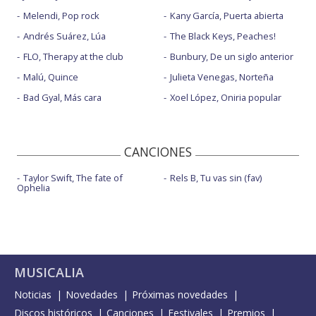
Melendi, Pop rock
Kany García, Puerta abierta
Andrés Suárez, Lúa
The Black Keys, Peaches!
FLO, Therapy at the club
Bunbury, De un siglo anterior
Malú, Quince
Julieta Venegas, Norteña
Bad Gyal, Más cara
Xoel López, Oniria popular
CANCIONES
Taylor Swift, The fate of
Rels B, Tu vas sin (fav)
Ophelia
MUSICALIA
Noticias
Novedades
Próximas novedades
Discos históricos
Canciones
Festivales
Premios