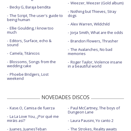
Weezer, Weezer (Gold album)
Becky G, Baraja bendita
Nothing but Thieves, Stray
The Script, The user's guide to
dogs
being human
Alex Warren, Wildchild
Ellie Goulding, I know too
much
Jorja Smith, What are the odds
Editors, Surface, echo &
Brandon Flowers, Thrasher
sound
The Avalanches, No bad
Camela, Titánicos
memories
Blossoms, Songs from the
Roger Taylor, Violence insane
wedding cake
in a beautiful world
Phoebe Bridgers, Lost
weekend
NOVEDADES DISCOS
Kase.O, Camisa de fuerza
Paul McCartney, The boys of
Dungeon Lane
La La Love You, ¿Por qué me
miráis así?
Laura Pausini, Yo canto 2
Juanes, JuanesTeban
The Strokes, Reality awaits