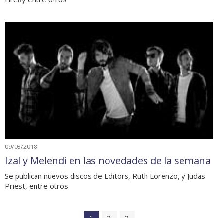
09/03/2018
Izal y Melendi en las novedades de la semana
Se publican nuevos discos de Editors, Ruth Lorenzo, y Judas
Priest, entre otros