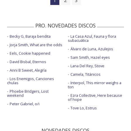
1
2
3
PRO. NOVEDADES DISCOS
Becky G, Baraja bendita
La Casa Azul, Fauna y flora
subacuática
Jorja Smith, What are the odds
Álvaro de Luna, Azulejos
Eels, Cookie happened
Sam Smith, Hazel eyes
David Bisbal, Eternos
Lana Del Rey, Stove
Anni B Sweet, Alegría
Camela, Titánicos
Los Enemigos, Canciones
chulas
Interpol, This mirror weighs a
ton
Phoebe Bridgers, Lost
weekend
Ezra Collective, Here because
of hope
Peter Gabriel, o/i
Tove Lo, Estrus
NOVEDADES DISCOS