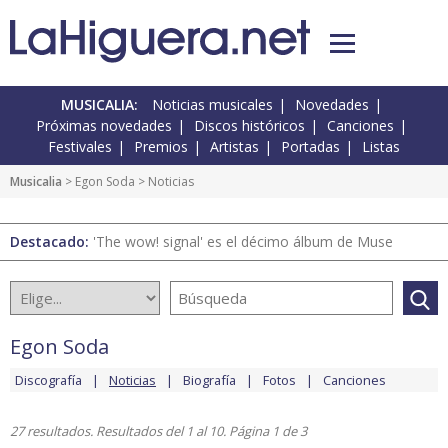
MUSICALIA:
Noticias musicales
Novedades
Próximas novedades
Discos históricos
Canciones
Festivales
Premios
Artistas
Portadas
Listas
Musicalia
>
Egon Soda
> Noticias
Destacado:
'The wow! signal' es el décimo álbum de Muse
Egon Soda
Discografía
Noticias
Biografía
Fotos
Canciones
27 resultados. Resultados del 1 al 10. Página 1 de 3