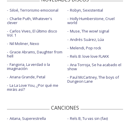
Siloé, Terrorismo emocional
Robyn, Sexistential
Charlie Puth, Whatever's
Holly Humberstone, Cruel
clever
world
Carlos Vives, El último disco
Muse, The wow! signal
Vol. 1
Andrés Suárez, Lúa
Nil Moliner, Nexo
Melendi, Pop rock
Gracie Abrams, Daughter from
hell
Rels B: love love FLAKK
Fangoria, La verdad o la
Ana Torroja, Se ha acabado el
imaginación
show
Ariana Grande, Petal
Paul McCartney, The boys of
Dungeon Lane
La La Love You, ¿Por qué me
miráis así?
CANCIONES
Aitana, Superestrella
Rels B, Tu vas sin (fav)