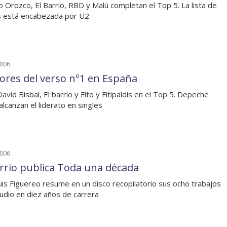
o Orozco, El Barrio, RBD y Malú completan el Top 5. La lista de
s está encabezada por U2
2006
dores del verso nº1 en España
avid Bisbal, El barrio y Fito y Fitipaldis en el Top 5. Depeche
lcanzan el liderato en singles
2006
arrio publica Toda una década
uis Figuereo resume en un disco recopilatorio sus ocho trabajos
udio en diez años de carrera