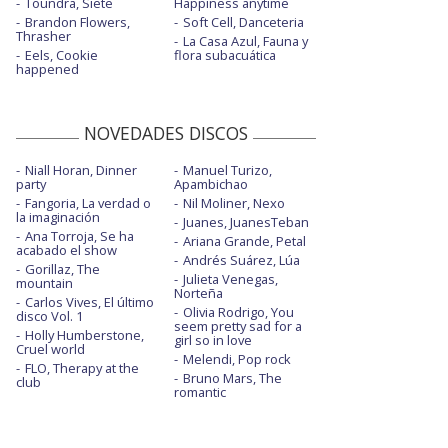
Toundra, Siete
Happiness anytime
Brandon Flowers,
Soft Cell, Danceteria
Thrasher
La Casa Azul, Fauna y
Eels, Cookie
flora subacuática
happened
NOVEDADES DISCOS
Niall Horan, Dinner
Manuel Turizo,
party
Apambichao
Fangoria, La verdad o
Nil Moliner, Nexo
la imaginación
Juanes, JuanesTeban
Ana Torroja, Se ha
Ariana Grande, Petal
acabado el show
Andrés Suárez, Lúa
Gorillaz, The
Julieta Venegas,
mountain
Norteña
Carlos Vives, El último
Olivia Rodrigo, You
disco Vol. 1
seem pretty sad for a
Holly Humberstone,
girl so in love
Cruel world
Melendi, Pop rock
FLO, Therapy at the
Bruno Mars, The
club
romantic