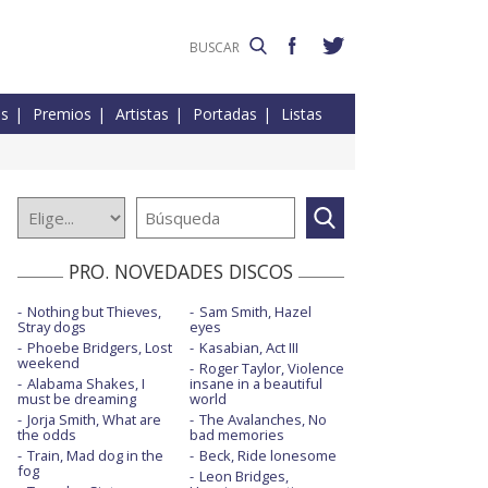
es
Premios
Artistas
Portadas
Listas
PRO. NOVEDADES DISCOS
Nothing but Thieves,
Sam Smith, Hazel
Stray dogs
eyes
Phoebe Bridgers, Lost
Kasabian, Act III
weekend
Roger Taylor, Violence
Alabama Shakes, I
insane in a beautiful
must be dreaming
world
Jorja Smith, What are
The Avalanches, No
the odds
bad memories
Train, Mad dog in the
Beck, Ride lonesome
fog
Leon Bridges,