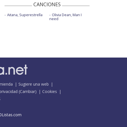
CANCIONES
Aitana, Superestrella
Olivia Dean, Man I
need
mienda
Sugiere una web
 privacidad
(
Cambiar
)
Cookies
S
0Listas.com