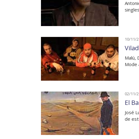
Antoni
single
10/11/
Vila
Malú, D
Mode a
02/11/
El B
José L
de est