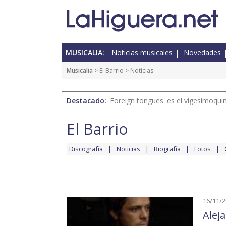
MUSICALIA:
Noticias musicales
Novedades
Musicalia
>
El Barrio
> Noticias
Destacado:
'Foreign tongues' es el vigesimoqui
El Barrio
Discografía
Noticias
Biografía
Fotos
16/11/
Alej