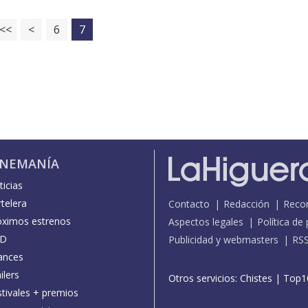
<<
<
6
7
INEMANÍA
icias
telera
Contacto
Redacción
Reco
óximos estrenos
Aspectos legales
Política de
D
Publicidad y webmasters
RS
ances
ilers
Otros servicios:
Chistes
|
Top1
stivales + premios