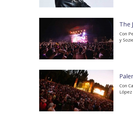
The 
Con Pe
y Sozi
Pale
Con Ca
López 