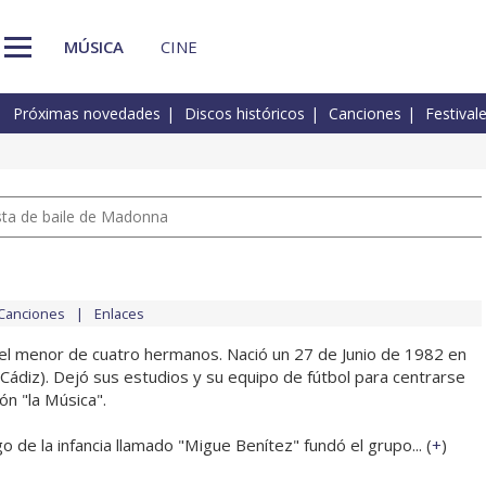
MÚSICA
CINE
Próximas novedades
Discos históricos
Canciones
Festival
pista de baile de Madonna
Canciones
Enlaces
s el menor de cuatro hermanos. Nació un 27 de Junio de 1982 en
(Cádiz). Dejó sus estudios y su equipo de fútbol para centrarse
ón "la Música".
o de la infancia llamado "Migue Benítez" fundó el grupo... (
+
)