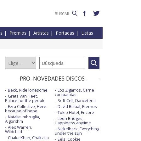
es
Premios
Artistas
Portadas
Listas
PRO. NOVEDADES DISCOS
Beck, Ride lonesome
Los Zigarros, Carne
con patatas
Greta Van Fleet,
Palace for the people
Soft Cell, Danceteria
Ezra Collective, Here
David Bisbal, Eternos
because of hope
Tokio Hotel, Encore
Natalie Imbruglia,
Leon Bridges,
Algorithm
Happiness anytime
Alex Warren,
Nickelback, Everything
Wildchild
under the sun
Chaka Khan, Chakzilla
Eels, Cookie