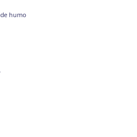
s de humo
o