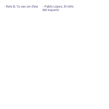
Rels B, Tu vas sin (fav)
Pablo López, El niño
del espacio