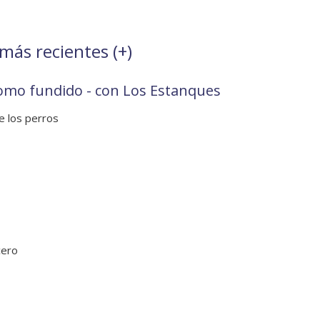
 más recientes (
+
)
omo fundido - con Los Estanques
e los perros
cero