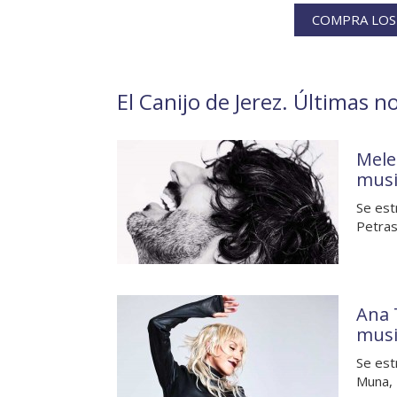
COMPRA LOS 
El Canijo de Jerez. Últimas no
Mele
musi
Se est
Petras
Ana 
musi
Se est
Muna, 