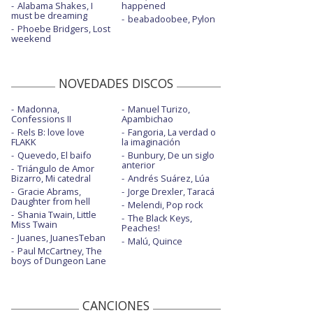
Alabama Shakes, I
happened
must be dreaming
beabadoobee, Pylon
Phoebe Bridgers, Lost
weekend
NOVEDADES DISCOS
Madonna,
Manuel Turizo,
Confessions II
Apambichao
Rels B: love love
Fangoria, La verdad o
FLAKK
la imaginación
Quevedo, El baifo
Bunbury, De un siglo
anterior
Triángulo de Amor
Bizarro, Mi catedral
Andrés Suárez, Lúa
Gracie Abrams,
Jorge Drexler, Taracá
Daughter from hell
Melendi, Pop rock
Shania Twain, Little
The Black Keys,
Miss Twain
Peaches!
Juanes, JuanesTeban
Malú, Quince
Paul McCartney, The
boys of Dungeon Lane
CANCIONES