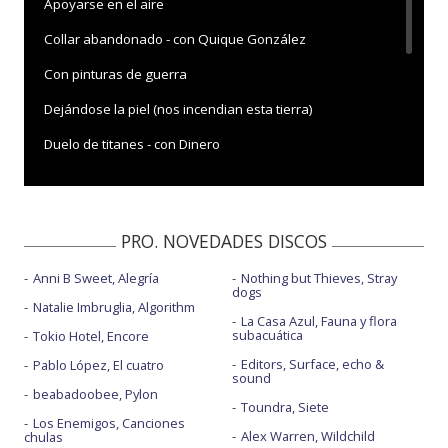
Apoyarse en el aire
Collar abandonado - con Quique González
Con pinturas de guerra
Dejándose la piel (nos incendian esta tierra)
Duelo de titanes - con Dinero
Es momento de luchar - con Jorge Salán
Frío - con Fito Cabrales, Carlos Tarque y Rosendo
PRO. NOVEDADES DISCOS
Peineta y mantilla - directo Un día nada más
Anni B Sweet, Alegría
Nothing but Thieves, Stray
Que no me silbes - con Luz Casal
dogs
Natalie Imbruglia, Algorithm
Ya podemos irnos - con la letra
La Casa Azul, Fauna y flora
subacuática
Tokio Hotel, Encore
Editors, Surface, echo &
Pablo López, El cuatro
sound
beabadoobee, Pylon
Toundra, Siete
Los Enemigos, Canciones
Alex Warren, Wildchild
chulas