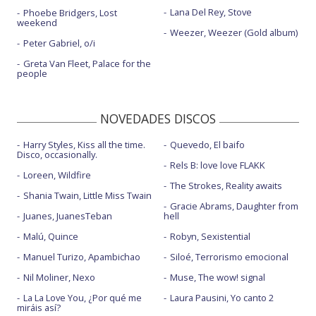
Lana Del Rey, Stove
Phoebe Bridgers, Lost
weekend
Weezer, Weezer (Gold album)
Peter Gabriel, o/i
Greta Van Fleet, Palace for the
people
NOVEDADES DISCOS
Harry Styles, Kiss all the time.
Quevedo, El baifo
Disco, occasionally.
Rels B: love love FLAKK
Loreen, Wildfire
The Strokes, Reality awaits
Shania Twain, Little Miss Twain
Gracie Abrams, Daughter from
Juanes, JuanesTeban
hell
Malú, Quince
Robyn, Sexistential
Manuel Turizo, Apambichao
Siloé, Terrorismo emocional
Nil Moliner, Nexo
Muse, The wow! signal
La La Love You, ¿Por qué me
Laura Pausini, Yo canto 2
miráis así?