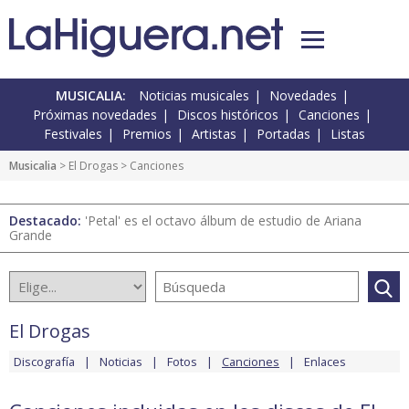
MUSICALIA:
Noticias musicales
Novedades
Próximas novedades
Discos históricos
Canciones
Festivales
Premios
Artistas
Portadas
Listas
Musicalia
>
El Drogas
> Canciones
Destacado:
'Petal' es el octavo álbum de estudio de Ariana
Grande
El Drogas
Discografía
Noticias
Fotos
Canciones
Enlaces